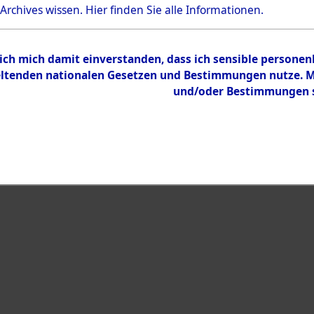
 Archives wissen.
Hier
finden Sie alle Informationen.
Inhalt
Zur Übersicht
 ich mich damit einverstanden, dass ich sensible persone
tenden nationalen Gesetzen und Bestimmungen nutze. Mir
und/oder Bestimmungen st
eiben →
0082 (101104567)