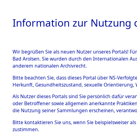
Information zur Nutzung d
Wir begrüßen Sie als neuen Nutzer unseres Portals! Fü
HOME
BESTANDSB
Bad Arolsen. Sie wurden durch den Internationalen Au
anderem nationalen Archivrecht.
BESTÄNDE
Nordrhein
Bitte beachten Sie, dass dieses Portal über NS-Verfolgt
Herkunft, Gesundheitszustand, sexuelle Orientierung, 
1.
Inhaftierungsdoku
Als Nutzer dieses Portals sind Sie persönlich dafür ver
mente
oder Betroffener sowie allgemein anerkannte Praktiken
5. Verschiedenes
die Nutzung seiner Sammlungen erscheinen, verantwo
5.3
Bitte
kontaktieren
Sie uns, wenn Sie beispielsweiser a
Todesmärsche
zustimmen.
5.3.1 Alliierte
Erhebungen