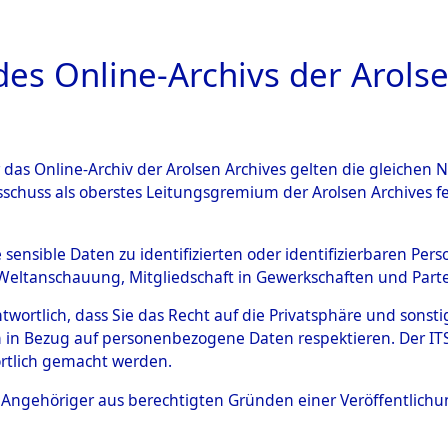
a
A
es Online-Archivs der Arolse
DIGITAL COLLEC
r das Online-Archiv der Arolsen Archives gelten die gleiche
ESCHREIBUNG
ARCHIVALE
ÜBERSICHT
BILD
sschuss als oberstes Leitungsgremium der Arolsen Archives 
-Westfalen
→
Landkreis Olpe
e sensible Daten zu identifizierten oder identifizierbaren Pe
Weltanschauung, Mitgliedschaft in Gewerkschaften und Partei
antwortlich, dass Sie das Recht auf die Privatsphäre und sons
0082 (101104567)
 in Bezug auf personenbezogene Daten respektieren. Der ITS k
rtlich gemacht werden.
ls Angehöriger aus berechtigten Gründen einer Veröffentlic
Übergeordnetes
Nordrhein-
Dokument