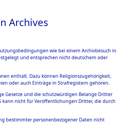
n Archives
TIONS ONLINE
n Nutzungsbedingungen wie bei einem Archivbesuch in
festgelegt und entsprechen nicht deutschem oder
→
0082 (101104567)
rsonen enthält. Dazu können Religionszugehörigkeit,
en oder auch Einträge in Strafregistern gehören.
tige Gesetze und die schutzwürdigen Belange Dritter
ann nicht für Veröffentlichungen Dritter, die durch
hung bestimmter personenbezogener Daten nicht
Westfalen