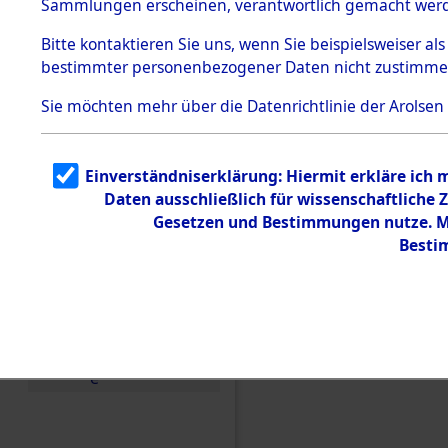
Sammlungen erscheinen, verantwortlich gemacht wer
Todesmärsche
5.3.1 Alliierte
Bitte
kontaktieren
Sie uns, wenn Sie beispielsweiser al
Erhebungen
bestimmter personenbezogener Daten nicht zustimme
zu
Todesmärsch
en
Sie möchten mehr über die Datenrichtlinie der Arolsen
5.3.2
Versuchte
Identifizierun
Einverständniserklärung: Hiermit erkläre ich
g
Daten ausschließlich für wissenschaftlich
5.3.3
Todesmärsch
Gesetzen und Bestimmungen nutze. Mi
e /
Besti
Identifikation
unbekannter
Toter
5.3.5
Einen Kommentar schr
Grabermittlu
ng /
Friedhofsplän
e