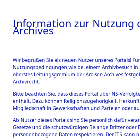
Information zur Nutzung d
Archives
HOME
BESTANDSBESCHREIBUNG
ARCHIVAL
Wir begrüßen Sie als neuen Nutzer unseres Portals! Für
Nutzungsbedingungen wie bei einem Archivbesuch in B
oberstes Leitungsgremium der Arolsen Archives festg
Archivrecht.
BESTÄNDE
Bitte beachten Sie, dass dieses Portal über NS-Verfolgte
Nordrhein
enthält. Dazu können Religionszugehörigkeit, Herkunf
Mitgliedschaft in Gewerkschaften und Parteien oder auc
1.
Olpe
→
00
Inhaftierungsdoku
mente
Als Nutzer dieses Portals sind Sie persönlich dafür vera
Gesetze und die schutzwürdigen Belange Dritter oder B
5. Verschiedenes
personenbezogene Daten respektieren. Der ITS kann nic
5.3