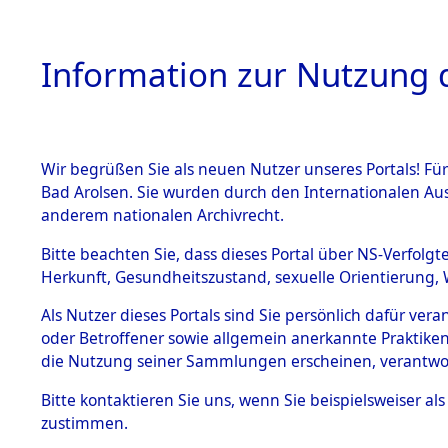
Information zur Nutzung d
Wir begrüßen Sie als neuen Nutzer unseres Portals! Fü
HOME
BESTANDSB
Bad Arolsen. Sie wurden durch den Internationalen Au
anderem nationalen Archivrecht.
BESTÄNDE
Nordrhein
Bitte beachten Sie, dass dieses Portal über NS-Verfolgt
Herkunft, Gesundheitszustand, sexuelle Orientierung, 
1.
(10110462
Inhaftierungsdoku
Als Nutzer dieses Portals sind Sie persönlich dafür ver
mente
oder Betroffener sowie allgemein anerkannte Praktiken
5. Verschiedenes
die Nutzung seiner Sammlungen erscheinen, verantwo
5.3
Bitte
kontaktieren
Sie uns, wenn Sie beispielsweiser a
Todesmärsche
zustimmen.
5.3.1 Alliierte
Erhebungen