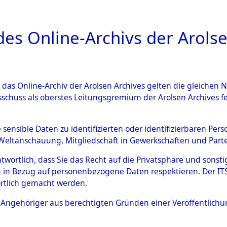
a
A
es Online-Archivs der Arolse
DIGITAL COLLEC
r das Online-Archiv der Arolsen Archives gelten die gleiche
ESCHREIBUNG
ARCHIVALE
ÜBERSICHT
BILD
sschuss als oberstes Leitungsgremium der Arolsen Archives 
-Westfalen
→
Kreis Reckling
e sensible Daten zu identifizierten oder identifizierbaren Pe
Weltanschauung, Mitgliedschaft in Gewerkschaften und Partei
2)
antwortlich, dass Sie das Recht auf die Privatsphäre und sons
 in Bezug auf personenbezogene Daten respektieren. Der ITS k
rtlich gemacht werden.
0005 (101104622)
ls Angehöriger aus berechtigten Gründen einer Veröffentlic
Übergeordnetes
Nordrhein-