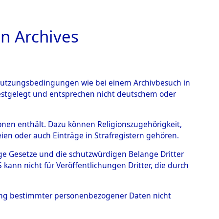
n Archives
TIONS ONLINE
n Nutzungsbedingungen wie bei einem Archivbesuch in
festgelegt und entsprechen nicht deutschem oder
hausen
→
0005
rsonen enthält. Dazu können Religionszugehörigkeit,
en oder auch Einträge in Strafregistern gehören.
tige Gesetze und die schutzwürdigen Belange Dritter
ann nicht für Veröffentlichungen Dritter, die durch
hung bestimmter personenbezogener Daten nicht
Westfalen