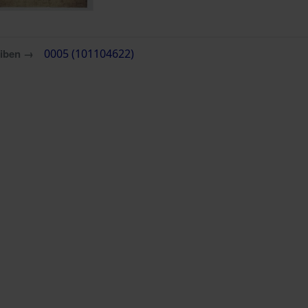
eiben →
0005 (101104622)