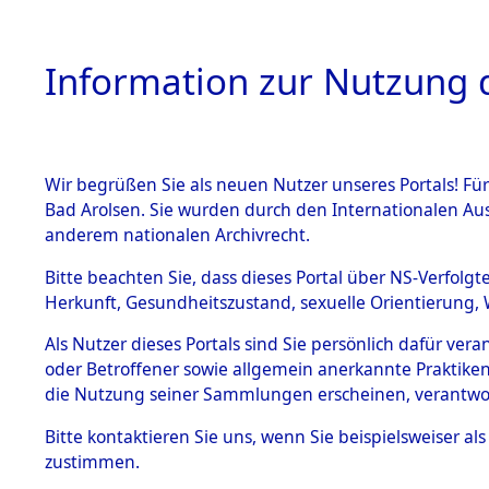
Information zur Nutzung d
Wir begrüßen Sie als neuen Nutzer unseres Portals! Fü
HOME
BESTANDSB
Bad Arolsen. Sie wurden durch den Internationalen Au
anderem nationalen Archivrecht.
BESTÄNDE
Nordrhein
Bitte beachten Sie, dass dieses Portal über NS-Verfolgt
Herkunft, Gesundheitszustand, sexuelle Orientierung, 
1.
(10110463
Inhaftierungsdoku
Als Nutzer dieses Portals sind Sie persönlich dafür ver
mente
oder Betroffener sowie allgemein anerkannte Praktiken
5. Verschiedenes
die Nutzung seiner Sammlungen erscheinen, verantwo
5.3
Bitte
kontaktieren
Sie uns, wenn Sie beispielsweiser a
Todesmärsche
zustimmen.
5.3.1 Alliierte
Erhebungen