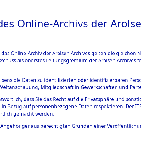
a
A
es Online-Archivs der Arolse
DIGITAL COLLEC
r das Online-Archiv der Arolsen Archives gelten die gleiche
ESCHREIBUNG
ARCHIVALE
ÜBERSICHT
BILD
sschuss als oberstes Leitungsgremium der Arolsen Archives 
-Westfalen
→
Kreis Reckling
e sensible Daten zu identifizierten oder identifizierbaren Pe
Weltanschauung, Mitgliedschaft in Gewerkschaften und Partei
4)
antwortlich, dass Sie das Recht auf die Privatsphäre und sons
 in Bezug auf personenbezogene Daten respektieren. Der ITS k
rtlich gemacht werden.
0017 (101104634)
ls Angehöriger aus berechtigten Gründen einer Veröffentlic
Übergeordnetes
Nordrhein-