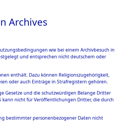
n Archives
TIONS ONLINE
n Nutzungsbedingungen wie bei einem Archivbesuch in
festgelegt und entsprechen nicht deutschem oder
hausen
→
0017
rsonen enthält. Dazu können Religionszugehörigkeit,
en oder auch Einträge in Strafregistern gehören.
tige Gesetze und die schutzwürdigen Belange Dritter
ann nicht für Veröffentlichungen Dritter, die durch
hung bestimmter personenbezogener Daten nicht
Westfalen