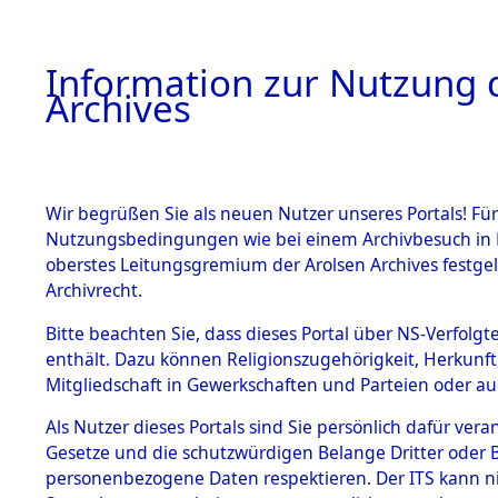
Information zur Nutzung d
Archives
HOME
BESTANDSBESCHREIBUNG
ARCHIVAL
Wir begrüßen Sie als neuen Nutzer unseres Portals! Für
Nutzungsbedingungen wie bei einem Archivbesuch in B
oberstes Leitungsgremium der Arolsen Archives festg
Archivrecht.
BESTÄNDE
Bitte beachten Sie, dass dieses Portal über NS-Verfolgte
Nordrhein
enthält. Dazu können Religionszugehörigkeit, Herkunf
Mitgliedschaft in Gewerkschaften und Parteien oder auc
1.
Recklingh
Inhaftierungsdoku
mente
Als Nutzer dieses Portals sind Sie persönlich dafür vera
(10110464
Gesetze und die schutzwürdigen Belange Dritter oder B
5. Verschiedenes
personenbezogene Daten respektieren. Der ITS kann nic
5.3