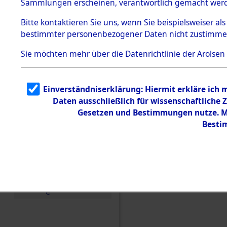
Sammlungen erscheinen, verantwortlich gemacht wer
Todesmärsche
5.3.1 Alliierte
Bitte
kontaktieren
Sie uns, wenn Sie beispielsweiser al
Erhebungen
bestimmter personenbezogener Daten nicht zustimme
zu
Todesmärsch
en
Sie möchten mehr über die Datenrichtlinie der Arolsen
5.3.2
Versuchte
Identifizierun
Einverständniserklärung: Hiermit erkläre ich
g
Daten ausschließlich für wissenschaftlich
5.3.3
Todesmärsch
Gesetzen und Bestimmungen nutze. Mi
e /
Besti
Identifikation
unbekannter
Toter
5.3.5
Grabermittlu
ng /
Friedhofsplän
Einen Kommentar schr
e