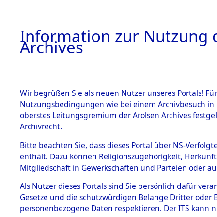
Information zur Nutzung d
Archives
HOME
BESTANDSBESCHREIBUNG
ARCHIVAL
Wir begrüßen Sie als neuen Nutzer unseres Portals! Für
Nutzungsbedingungen wie bei einem Archivbesuch in B
oberstes Leitungsgremium der Arolsen Archives festg
Archivrecht.
BESTÄNDE
Bitte beachten Sie, dass dieses Portal über NS-Verfolgte
Nordrhein
enthält. Dazu können Religionszugehörigkeit, Herkunf
Mitgliedschaft in Gewerkschaften und Parteien oder auc
1.
Recklingh
Inhaftierungsdoku
mente
Als Nutzer dieses Portals sind Sie persönlich dafür vera
(10110466
Gesetze und die schutzwürdigen Belange Dritter oder B
5. Verschiedenes
personenbezogene Daten respektieren. Der ITS kann nic
5.3