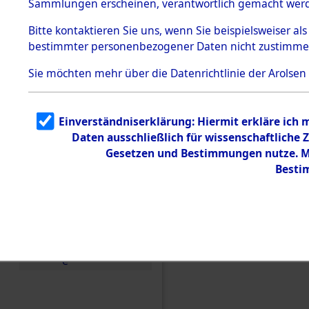
Sammlungen erscheinen, verantwortlich gemacht wer
Todesmärsche
5.3.1 Alliierte
Bitte
kontaktieren
Sie uns, wenn Sie beispielsweiser al
Erhebungen
bestimmter personenbezogener Daten nicht zustimme
zu
Todesmärsch
en
Sie möchten mehr über die Datenrichtlinie der Arolsen
5.3.2
Versuchte
Identifizierun
Einverständniserklärung: Hiermit erkläre ich
g
Daten ausschließlich für wissenschaftlich
5.3.3
Todesmärsch
Gesetzen und Bestimmungen nutze. Mi
e /
Besti
Identifikation
unbekannter
Toter
5.3.5
Grabermittlu
ng /
Friedhofsplän
Einen Kommentar schr
e