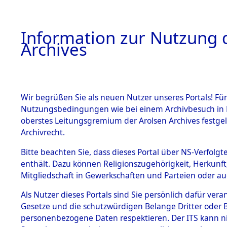
Information zur Nutzung d
Archives
HOME
BESTANDSBESCHREIBUNG
ARCHIVAL
Wir begrüßen Sie als neuen Nutzer unseres Portals! Für
Nutzungsbedingungen wie bei einem Archivbesuch in B
oberstes Leitungsgremium der Arolsen Archives festg
Archivrecht.
BESTÄNDE
Bitte beachten Sie, dass dieses Portal über NS-Verfolgte
Nordrhein
enthält. Dazu können Religionszugehörigkeit, Herkunf
Mitgliedschaft in Gewerkschaften und Parteien oder auc
1.
→
0056 (1
Inhaftierungsdoku
mente
Als Nutzer dieses Portals sind Sie persönlich dafür vera
Gesetze und die schutzwürdigen Belange Dritter oder B
5. Verschiedenes
personenbezogene Daten respektieren. Der ITS kann nic
5.3