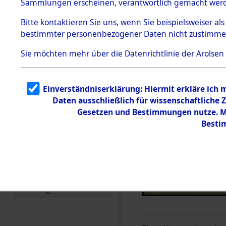
Sammlungen erscheinen, verantwortlich gemacht wer
Todesmärsche
5.3.1 Alliierte
Bitte
kontaktieren
Sie uns, wenn Sie beispielsweiser al
Erhebungen
bestimmter personenbezogener Daten nicht zustimme
zu
Todesmärsch
en
Sie möchten mehr über die Datenrichtlinie der Arolsen
5.3.2
Versuchte
Identifizierun
Einverständniserklärung: Hiermit erkläre ich
g
Daten ausschließlich für wissenschaftlich
5.3.3
Todesmärsch
Gesetzen und Bestimmungen nutze. Mi
e /
Besti
Identifikation
unbekannter
Toter
5.3.5
Grabermittlu
ng /
Friedhofsplän
e