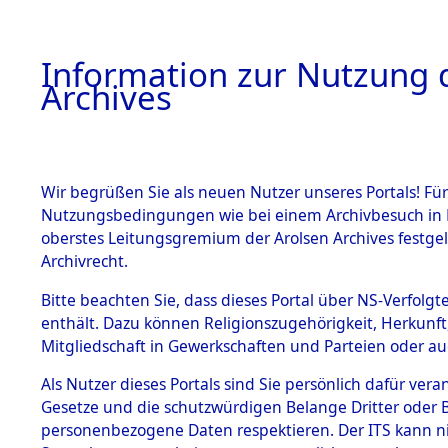
Information zur Nutzung d
Archives
HOME
BESTANDSBESCHREIBUNG
ARCHIVAL
Wir begrüßen Sie als neuen Nutzer unseres Portals! Für
Nutzungsbedingungen wie bei einem Archivbesuch in B
oberstes Leitungsgremium der Arolsen Archives festg
Archivrecht.
BESTÄNDE
Bitte beachten Sie, dass dieses Portal über NS-Verfolgte
Nordrhein
enthält. Dazu können Religionszugehörigkeit, Herkunf
Mitgliedschaft in Gewerkschaften und Parteien oder auc
1.
→
0065 (1
Inhaftierungsdoku
mente
Als Nutzer dieses Portals sind Sie persönlich dafür vera
Gesetze und die schutzwürdigen Belange Dritter oder B
5. Verschiedenes
personenbezogene Daten respektieren. Der ITS kann nic
5.3