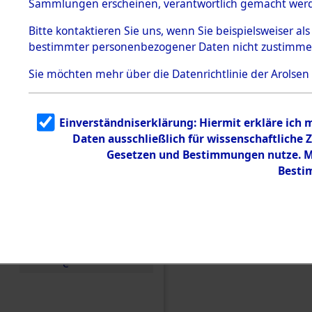
Sammlungen erscheinen, verantwortlich gemacht wer
Todesmärsche
5.3.1 Alliierte
Bitte
kontaktieren
Sie uns, wenn Sie beispielsweiser al
Erhebungen
bestimmter personenbezogener Daten nicht zustimme
zu
Todesmärsch
en
Sie möchten mehr über die Datenrichtlinie der Arolsen
5.3.2
Versuchte
Identifizierun
Einverständniserklärung: Hiermit erkläre ich
g
Daten ausschließlich für wissenschaftlich
5.3.3
Todesmärsch
Gesetzen und Bestimmungen nutze. Mi
e /
Besti
Identifikation
unbekannter
Toter
5.3.5
Einen Kommentar schr
Grabermittlu
ng /
Friedhofsplän
e