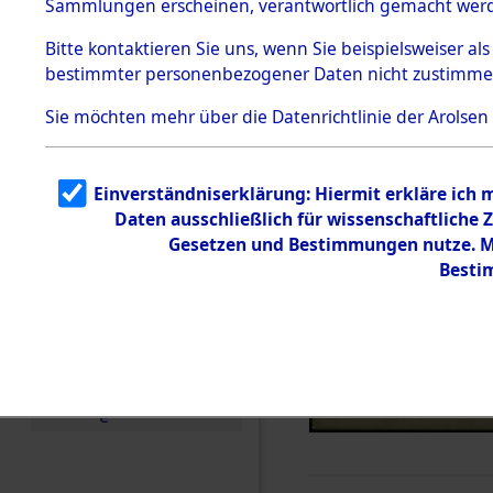
Sammlungen erscheinen, verantwortlich gemacht wer
Todesmärsche
5.3.1 Alliierte
Bitte
kontaktieren
Sie uns, wenn Sie beispielsweiser al
Erhebungen
bestimmter personenbezogener Daten nicht zustimme
zu
Todesmärsch
en
Sie möchten mehr über die Datenrichtlinie der Arolsen
5.3.2
Versuchte
Identifizierun
Einverständniserklärung: Hiermit erkläre ich
g
Daten ausschließlich für wissenschaftlich
5.3.3
Todesmärsch
Gesetzen und Bestimmungen nutze. Mi
e /
Besti
Identifikation
unbekannter
Toter
5.3.5
Grabermittlu
ng /
Friedhofsplän
e