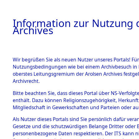
Information zur Nutzung d
Archives
HOME
BESTANDSBESCHREIBUNG
ARCHIVAL
Wir begrüßen Sie als neuen Nutzer unseres Portals! Für
Nutzungsbedingungen wie bei einem Archivbesuch in B
oberstes Leitungsgremium der Arolsen Archives festg
Archivrecht.
BESTÄNDE
Bitte beachten Sie, dass dieses Portal über NS-Verfolgte
Nordrhein
enthält. Dazu können Religionszugehörigkeit, Herkunf
Mitgliedschaft in Gewerkschaften und Parteien oder auc
1.
Wupper Kr
Inhaftierungsdoku
mente
Als Nutzer dieses Portals sind Sie persönlich dafür vera
Gesetze und die schutzwürdigen Belange Dritter oder B
5. Verschiedenes
personenbezogene Daten respektieren. Der ITS kann nic
5.3