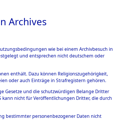
n Archives
TIONS ONLINE
n Nutzungsbedingungen wie bei einem Archivbesuch in
festgelegt und entsprechen nicht deutschem oder
ischer Kreis
→
0017
rsonen enthält. Dazu können Religionszugehörigkeit,
en oder auch Einträge in Strafregistern gehören.
tige Gesetze und die schutzwürdigen Belange Dritter
ann nicht für Veröffentlichungen Dritter, die durch
hung bestimmter personenbezogener Daten nicht
Westfalen