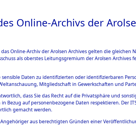
a
A
es Online-Archivs der Arolse
DIGITAL COLLEC
r das Online-Archiv der Arolsen Archives gelten die gleiche
ESCHREIBUNG
ARCHIVALE
ÜBERSICHT
BILD
sschuss als oberstes Leitungsgremium der Arolsen Archives 
-Westfalen
→
Rheinisch-Berg
e sensible Daten zu identifizierten oder identifizierbaren Pe
Weltanschauung, Mitgliedschaft in Gewerkschaften und Partei
9)
antwortlich, dass Sie das Recht auf die Privatsphäre und sons
 in Bezug auf personenbezogene Daten respektieren. Der ITS k
rtlich gemacht werden.
0017 (101104769)
ls Angehöriger aus berechtigten Gründen einer Veröffentlic
Übergeordnetes
Nordrhein-