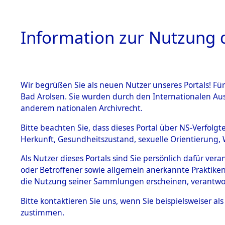
Information zur Nutzung d
Wir begrüßen Sie als neuen Nutzer unseres Portals! Fü
HOME
BESTANDSB
Bad Arolsen. Sie wurden durch den Internationalen Au
anderem nationalen Archivrecht.
BESTÄNDE
Nordrhein
Bitte beachten Sie, dass dieses Portal über NS-Verfolgt
Herkunft, Gesundheitszustand, sexuelle Orientierung, 
1.
(10110476
Inhaftierungsdoku
Als Nutzer dieses Portals sind Sie persönlich dafür ver
mente
oder Betroffener sowie allgemein anerkannte Praktiken
5. Verschiedenes
die Nutzung seiner Sammlungen erscheinen, verantwo
5.3
Bitte
kontaktieren
Sie uns, wenn Sie beispielsweiser a
Todesmärsche
zustimmen.
5.3.1 Alliierte
Erhebungen