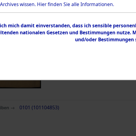
 Archives wissen.
Hier
finden Sie alle Informationen.
Inhalt
Zur Übersicht
 ich mich damit einverstanden, dass ich sensible persone
tenden nationalen Gesetzen und Bestimmungen nutze. Mir
und/oder Bestimmungen st
eiben →
0101 (101104853)