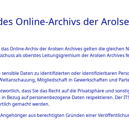
a
A
es Online-Archivs der Arolse
DIGITAL COLLEC
r das Online-Archiv der Arolsen Archives gelten die gleiche
ESCHREIBUNG
ARCHIVALE
ÜBERSICHT
BILD
sschuss als oberstes Leitungsgremium der Arolsen Archives 
-Westfalen
→
Kreis Siegen
e sensible Daten zu identifizierten oder identifizierbaren Pe
Weltanschauung, Mitgliedschaft in Gewerkschaften und Partei
antwortlich, dass Sie das Recht auf die Privatsphäre und sons
0101 (101104853)
 in Bezug auf personenbezogene Daten respektieren. Der ITS k
rtlich gemacht werden.
ls Angehöriger aus berechtigten Gründen einer Veröffentlic
Übergeordnetes
Nordrhein-
Dokument