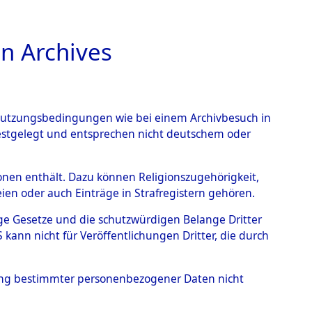
n Archives
TIONS ONLINE
n Nutzungsbedingungen wie bei einem Archivbesuch in
festgelegt und entsprechen nicht deutschem oder
→
0101 (101104853)
rsonen enthält. Dazu können Religionszugehörigkeit,
en oder auch Einträge in Strafregistern gehören.
tige Gesetze und die schutzwürdigen Belange Dritter
ann nicht für Veröffentlichungen Dritter, die durch
hung bestimmter personenbezogener Daten nicht
Westfalen