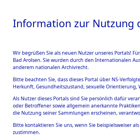
Information zur Nutzung d
Wir begrüßen Sie als neuen Nutzer unseres Portals! Fü
HOME
BESTANDSB
Bad Arolsen. Sie wurden durch den Internationalen Au
anderem nationalen Archivrecht.
BESTÄNDE
Nordrhein
Bitte beachten Sie, dass dieses Portal über NS-Verfolgt
Herkunft, Gesundheitszustand, sexuelle Orientierung, 
1.
Inhaftierungsdoku
Als Nutzer dieses Portals sind Sie persönlich dafür ver
mente
oder Betroffener sowie allgemein anerkannte Praktiken
5. Verschiedenes
die Nutzung seiner Sammlungen erscheinen, verantwo
5.3
Bitte
kontaktieren
Sie uns, wenn Sie beispielsweiser a
Todesmärsche
zustimmen.
5.3.1 Alliierte
Erhebungen