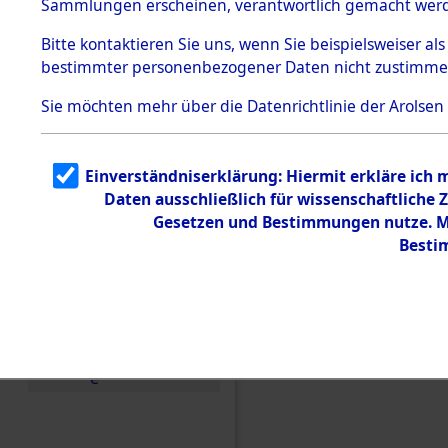
Sammlungen erscheinen, verantwortlich gemacht wer
Todesmärsche
5.3.1 Alliierte
Bitte
kontaktieren
Sie uns, wenn Sie beispielsweiser al
Erhebungen
bestimmter personenbezogener Daten nicht zustimme
zu
Todesmärsch
en
Sie möchten mehr über die Datenrichtlinie der Arolsen
5.3.2
Versuchte
Identifizierun
Einverständniserklärung: Hiermit erkläre ich
g
Daten ausschließlich für wissenschaftlich
5.3.3
Todesmärsch
Gesetzen und Bestimmungen nutze. Mi
e /
Besti
Identifikation
unbekannter
Toter
5.3.5
Grabermittlu
ng /
Friedhofsplän
Einen Kommentar schr
e