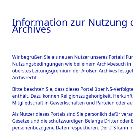
Information zur Nutzung d
Archives
HOME
BESTANDSBESCHREIBUNG
ARCHIVAL
Wir begrüßen Sie als neuen Nutzer unseres Portals! Für
Nutzungsbedingungen wie bei einem Archivbesuch in B
oberstes Leitungsgremium der Arolsen Archives festg
Archivrecht.
BESTÄNDE
Bitte beachten Sie, dass dieses Portal über NS-Verfolgte
Nordrhein
enthält. Dazu können Religionszugehörigkeit, Herkunf
Mitgliedschaft in Gewerkschaften und Parteien oder auc
1.
Siegen
→
Inhaftierungsdoku
mente
Als Nutzer dieses Portals sind Sie persönlich dafür vera
Gesetze und die schutzwürdigen Belange Dritter oder B
5. Verschiedenes
personenbezogene Daten respektieren. Der ITS kann nic
5.3