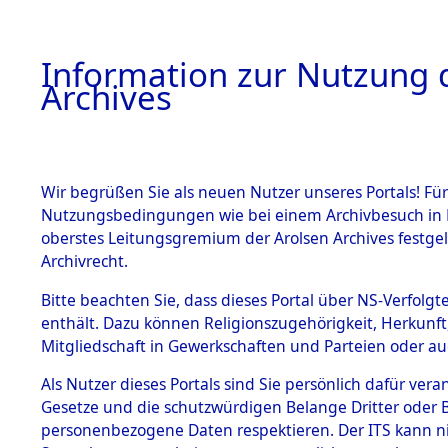
Information zur Nutzung d
Archives
HOME
BESTANDSBESCHREIBUNG
ARCHIVAL
Wir begrüßen Sie als neuen Nutzer unseres Portals! Für
Nutzungsbedingungen wie bei einem Archivbesuch in B
oberstes Leitungsgremium der Arolsen Archives festg
Archivrecht.
BESTÄNDE
Bitte beachten Sie, dass dieses Portal über NS-Verfolgte
Nordrhein
enthält. Dazu können Religionszugehörigkeit, Herkunf
Mitgliedschaft in Gewerkschaften und Parteien oder auc
1.
→
0149 (1
Inhaftierungsdoku
mente
Als Nutzer dieses Portals sind Sie persönlich dafür vera
Gesetze und die schutzwürdigen Belange Dritter oder B
5. Verschiedenes
personenbezogene Daten respektieren. Der ITS kann nic
5.3