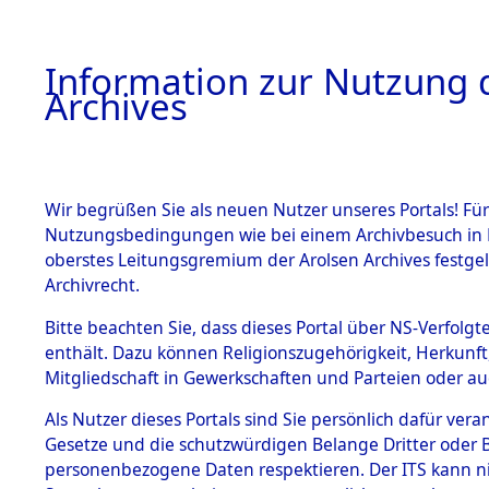
Information zur Nutzung d
Archives
HOME
BESTANDSBESCHREIBUNG
ARCHIVAL
Wir begrüßen Sie als neuen Nutzer unseres Portals! Für
Nutzungsbedingungen wie bei einem Archivbesuch in B
oberstes Leitungsgremium der Arolsen Archives festg
Archivrecht.
BESTÄNDE
Bitte beachten Sie, dass dieses Portal über NS-Verfolgte
Nordrhein
enthält. Dazu können Religionszugehörigkeit, Herkunf
Mitgliedschaft in Gewerkschaften und Parteien oder auc
1.
Soest
→
0
Inhaftierungsdoku
mente
Als Nutzer dieses Portals sind Sie persönlich dafür vera
Gesetze und die schutzwürdigen Belange Dritter oder B
5. Verschiedenes
personenbezogene Daten respektieren. Der ITS kann nic
5.3