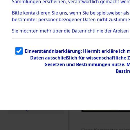
Sammlungen erscheinen, verantwortlich gemacht wer
Todesmärsche
5.3.1 Alliierte
Bitte
kontaktieren
Sie uns, wenn Sie beispielsweiser al
Erhebungen
bestimmter personenbezogener Daten nicht zustimme
zu
Todesmärsch
en
Sie möchten mehr über die Datenrichtlinie der Arolsen
5.3.2
Versuchte
Identifizierun
Einverständniserklärung: Hiermit erkläre ich
g
Daten ausschließlich für wissenschaftlich
5.3.3
Todesmärsch
Gesetzen und Bestimmungen nutze. Mi
e /
Besti
Identifikation
unbekannter
Toter
5.3.5
Grabermittlu
ng /
Friedhofsplän
e