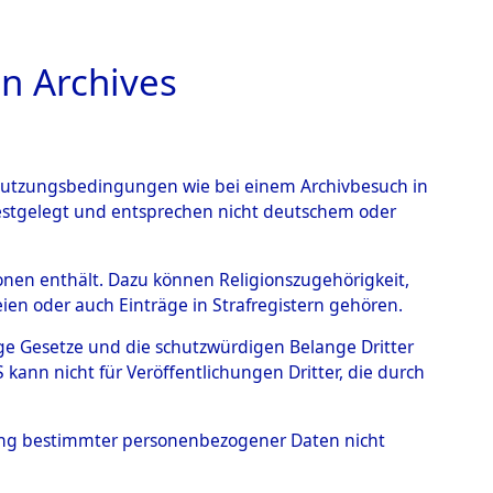
n Archives
TIONS ONLINE
n Nutzungsbedingungen wie bei einem Archivbesuch in
festgelegt und entsprechen nicht deutschem oder
ngen
→
0091 (101105033)
rsonen enthält. Dazu können Religionszugehörigkeit,
en oder auch Einträge in Strafregistern gehören.
tige Gesetze und die schutzwürdigen Belange Dritter
ann nicht für Veröffentlichungen Dritter, die durch
hung bestimmter personenbezogener Daten nicht
Westfalen