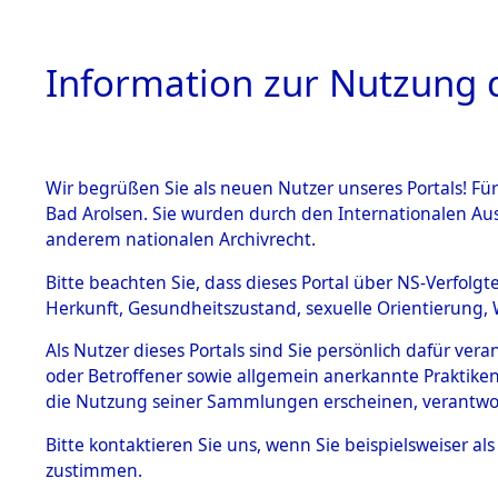
Information zur Nutzung d
Wir begrüßen Sie als neuen Nutzer unseres Portals! Fü
HOME
BESTANDSB
Bad Arolsen. Sie wurden durch den Internationalen Au
anderem nationalen Archivrecht.
BESTÄNDE
Nordrhein
Bitte beachten Sie, dass dieses Portal über NS-Verfolgt
Herkunft, Gesundheitszustand, sexuelle Orientierung, 
1.
Inhaftierungsdoku
Als Nutzer dieses Portals sind Sie persönlich dafür ver
mente
oder Betroffener sowie allgemein anerkannte Praktiken
5. Verschiedenes
die Nutzung seiner Sammlungen erscheinen, verantwo
5.3
Bitte
kontaktieren
Sie uns, wenn Sie beispielsweiser a
Todesmärsche
zustimmen.
5.3.1 Alliierte
Erhebungen