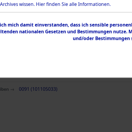
 Archives wissen.
Hier
finden Sie alle Informationen.
Inhalt
Zur Übersicht
 ich mich damit einverstanden, dass ich sensible persone
tenden nationalen Gesetzen und Bestimmungen nutze. Mir
und/oder Bestimmungen st
eiben →
0091 (101105033)