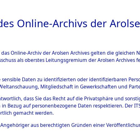
a
A
es Online-Archivs der Arolse
DIGITAL COLLEC
r das Online-Archiv der Arolsen Archives gelten die gleiche
ESCHREIBUNG
ARCHIVALE
ÜBERSICHT
BILD
sschuss als oberstes Leitungsgremium der Arolsen Archives 
-Westfalen
→
Stadtkreis Soli
e sensible Daten zu identifizierten oder identifizierbaren Pe
Weltanschauung, Mitgliedschaft in Gewerkschaften und Partei
antwortlich, dass Sie das Recht auf die Privatsphäre und sons
0091 (101105033)
 in Bezug auf personenbezogene Daten respektieren. Der ITS k
rtlich gemacht werden.
ls Angehöriger aus berechtigten Gründen einer Veröffentlic
Übergeordnetes
Nordrhein-
Dokument