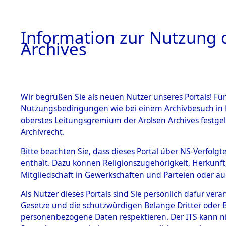
Information zur Nutzung d
Archives
HOME
BESTANDSBESCHREIBUNG
ARCHIVAL
Wir begrüßen Sie als neuen Nutzer unseres Portals! Für
Nutzungsbedingungen wie bei einem Archivbesuch in B
oberstes Leitungsgremium der Arolsen Archives festg
Archivrecht.
BESTÄNDE
Bitte beachten Sie, dass dieses Portal über NS-Verfolgte
Nordrhein
enthält. Dazu können Religionszugehörigkeit, Herkunf
Mitgliedschaft in Gewerkschaften und Parteien oder auc
1.
Steinfurt
Inhaftierungsdoku
mente
Als Nutzer dieses Portals sind Sie persönlich dafür vera
Gesetze und die schutzwürdigen Belange Dritter oder B
5. Verschiedenes
personenbezogene Daten respektieren. Der ITS kann nic
5.3