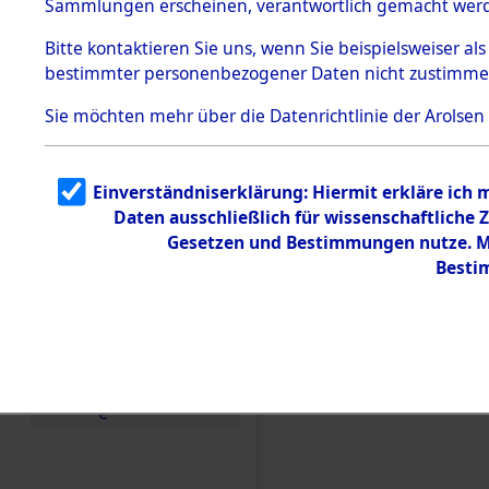
Sammlungen erscheinen, verantwortlich gemacht wer
Todesmärsche
5.3.1 Alliierte
Bitte
kontaktieren
Sie uns, wenn Sie beispielsweiser al
Erhebungen
bestimmter personenbezogener Daten nicht zustimme
zu
Todesmärsch
en
Sie möchten mehr über die Datenrichtlinie der Arolsen
5.3.2
Versuchte
Identifizierun
Einverständniserklärung: Hiermit erkläre ich
g
Daten ausschließlich für wissenschaftlich
5.3.3
Todesmärsch
Gesetzen und Bestimmungen nutze. Mi
e /
Besti
Identifikation
unbekannter
Toter
5.3.5
Einen Kommentar schr
Grabermittlu
ng /
Friedhofsplän
e