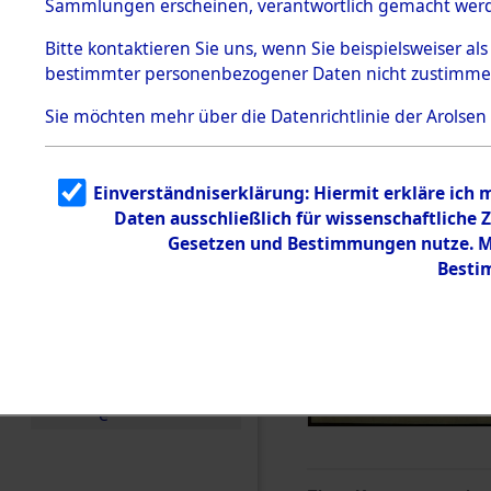
Sammlungen erscheinen, verantwortlich gemacht wer
Todesmärsche
5.3.1 Alliierte
Bitte
kontaktieren
Sie uns, wenn Sie beispielsweiser al
Erhebungen
bestimmter personenbezogener Daten nicht zustimme
zu
Todesmärsch
en
Sie möchten mehr über die Datenrichtlinie der Arolsen
5.3.2
Versuchte
Identifizierun
Einverständniserklärung: Hiermit erkläre ich
g
Daten ausschließlich für wissenschaftlich
5.3.3
Todesmärsch
Gesetzen und Bestimmungen nutze. Mi
e /
Besti
Identifikation
unbekannter
Toter
5.3.5
Grabermittlu
ng /
Friedhofsplän
e