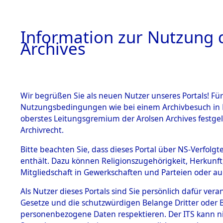
Information zur Nutzung d
Archives
HOME
BESTANDSBESCHREIBUNG
ARCHIVAL
Wir begrüßen Sie als neuen Nutzer unseres Portals! Für
Nutzungsbedingungen wie bei einem Archivbesuch in B
oberstes Leitungsgremium der Arolsen Archives festg
Archivrecht.
BESTÄNDE
Bitte beachten Sie, dass dieses Portal über NS-Verfolgte
Nordrhein
enthält. Dazu können Religionszugehörigkeit, Herkunf
Mitgliedschaft in Gewerkschaften und Parteien oder auc
1.
Tecklenbu
Inhaftierungsdoku
mente
Als Nutzer dieses Portals sind Sie persönlich dafür vera
Gesetze und die schutzwürdigen Belange Dritter oder B
5. Verschiedenes
personenbezogene Daten respektieren. Der ITS kann nic
5.3