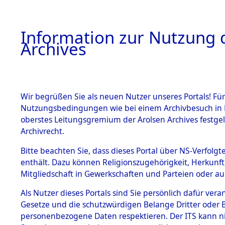
Information zur Nutzung d
Archives
HOME
BESTANDSBESCHREIBUNG
ARCHIVAL
Wir begrüßen Sie als neuen Nutzer unseres Portals! Für
Nutzungsbedingungen wie bei einem Archivbesuch in B
oberstes Leitungsgremium der Arolsen Archives festg
Archivrecht.
BESTÄNDE
Bitte beachten Sie, dass dieses Portal über NS-Verfolgte
Nordrhein
enthält. Dazu können Religionszugehörigkeit, Herkunf
Mitgliedschaft in Gewerkschaften und Parteien oder auc
1.
Warburg
Inhaftierungsdoku
mente
Als Nutzer dieses Portals sind Sie persönlich dafür vera
Gesetze und die schutzwürdigen Belange Dritter oder B
5. Verschiedenes
personenbezogene Daten respektieren. Der ITS kann nic
5.3