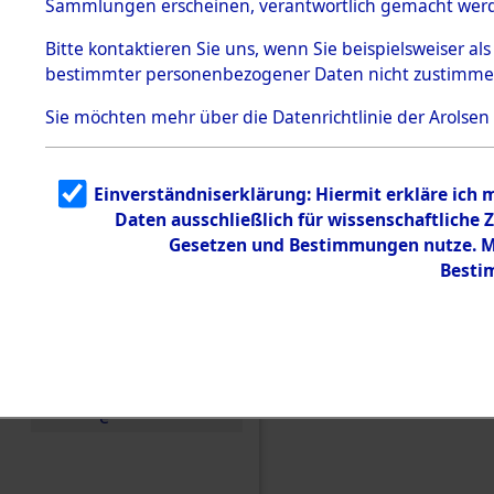
Sammlungen erscheinen, verantwortlich gemacht wer
Todesmärsche
5.3.1 Alliierte
Bitte
kontaktieren
Sie uns, wenn Sie beispielsweiser al
Erhebungen
bestimmter personenbezogener Daten nicht zustimme
zu
Todesmärsch
en
Sie möchten mehr über die Datenrichtlinie der Arolsen
5.3.2
Versuchte
Identifizierun
Einverständniserklärung: Hiermit erkläre ich
g
Daten ausschließlich für wissenschaftlich
5.3.3
Todesmärsch
Gesetzen und Bestimmungen nutze. Mi
e /
Besti
Identifikation
unbekannter
Toter
5.3.5
Einen Kommentar schr
Grabermittlu
ng /
Friedhofsplän
e