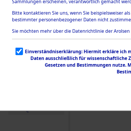
Sammlungen erscheinen, verantwortlich gemacht wer
Todesmärsche
5.3.1 Alliierte
Bitte
kontaktieren
Sie uns, wenn Sie beispielsweiser al
Erhebungen
bestimmter personenbezogener Daten nicht zustimme
zu
Todesmärsch
en
Sie möchten mehr über die Datenrichtlinie der Arolsen
5.3.2
Versuchte
Identifizierun
Einverständniserklärung: Hiermit erkläre ich
g
Daten ausschließlich für wissenschaftlich
5.3.3
Todesmärsch
Gesetzen und Bestimmungen nutze. Mi
e /
Besti
Identifikation
unbekannter
Toter
5.3.5
Einen Kommentar schr
Grabermittlu
ng /
Friedhofsplän
e