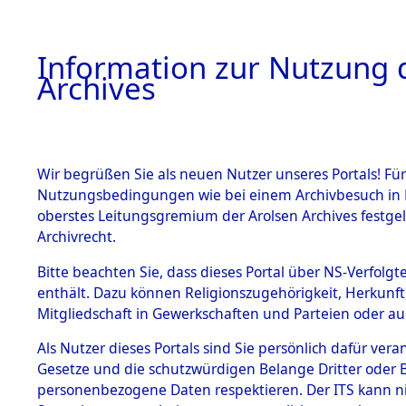
Information zur Nutzung d
Archives
HOME
BESTANDSBESCHREIBUNG
ARCHIVAL
Wir begrüßen Sie als neuen Nutzer unseres Portals! Für
Nutzungsbedingungen wie bei einem Archivbesuch in B
oberstes Leitungsgremium der Arolsen Archives festg
Archivrecht.
BESTÄNDE
Bitte beachten Sie, dass dieses Portal über NS-Verfolgte
Nordrhein
enthält. Dazu können Religionszugehörigkeit, Herkunf
Mitgliedschaft in Gewerkschaften und Parteien oder auc
1.
Witten
→
Inhaftierungsdoku
mente
Als Nutzer dieses Portals sind Sie persönlich dafür vera
Gesetze und die schutzwürdigen Belange Dritter oder B
5. Verschiedenes
personenbezogene Daten respektieren. Der ITS kann nic
5.3