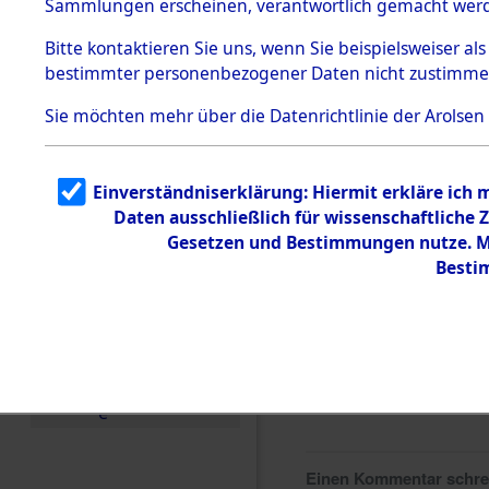
Sammlungen erscheinen, verantwortlich gemacht wer
Todesmärsche
5.3.1 Alliierte
Bitte
kontaktieren
Sie uns, wenn Sie beispielsweiser al
Erhebungen
bestimmter personenbezogener Daten nicht zustimme
zu
Todesmärsch
en
Sie möchten mehr über die Datenrichtlinie der Arolsen
5.3.2
Versuchte
Identifizierun
Einverständniserklärung: Hiermit erkläre ich
g
Daten ausschließlich für wissenschaftlich
5.3.3
Todesmärsch
Gesetzen und Bestimmungen nutze. Mi
e /
Besti
Identifikation
unbekannter
Toter
5.3.5
Grabermittlu
ng /
Friedhofsplän
e
Einen Kommentar schr