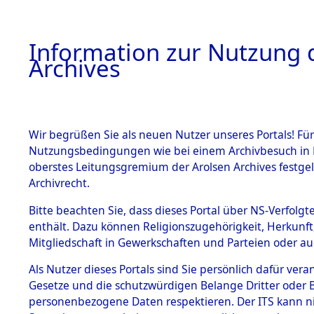
Information zur Nutzung d
Archives
HOME
BESTANDSBESCHREIBUNG
ARCHIVAL
Wir begrüßen Sie als neuen Nutzer unseres Portals! Für
Nutzungsbedingungen wie bei einem Archivbesuch in B
oberstes Leitungsgremium der Arolsen Archives festg
Archivrecht.
BESTÄNDE
Bitte beachten Sie, dass dieses Portal über NS-Verfolgte
Nordrhein
enthält. Dazu können Religionszugehörigkeit, Herkunf
Mitgliedschaft in Gewerkschaften und Parteien oder auc
1.
Wittgenste
Inhaftierungsdoku
mente
Als Nutzer dieses Portals sind Sie persönlich dafür vera
Gesetze und die schutzwürdigen Belange Dritter oder B
5. Verschiedenes
personenbezogene Daten respektieren. Der ITS kann nic
5.3