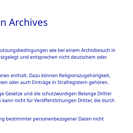
n Archives
TIONS ONLINE
n Nutzungsbedingungen wie bei einem Archivbesuch in
festgelegt und entsprechen nicht deutschem oder
ein
→
0102 (101105272)
rsonen enthält. Dazu können Religionszugehörigkeit,
en oder auch Einträge in Strafregistern gehören.
tige Gesetze und die schutzwürdigen Belange Dritter
ann nicht für Veröffentlichungen Dritter, die durch
hung bestimmter personenbezogener Daten nicht
Westfalen