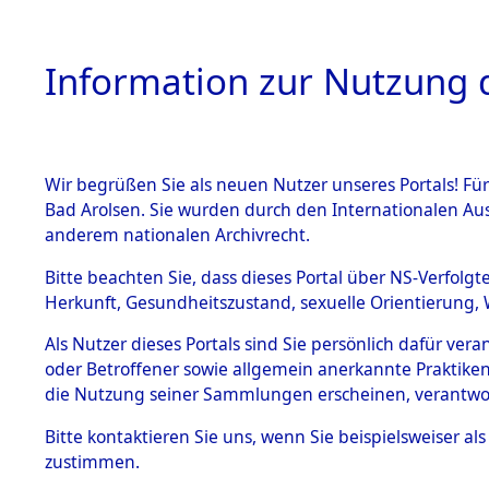
Information zur Nutzung d
Wir begrüßen Sie als neuen Nutzer unseres Portals! Fü
HOME
BESTANDSB
Bad Arolsen. Sie wurden durch den Internationalen Au
anderem nationalen Archivrecht.
BESTÄNDE
Nordrhein
Bitte beachten Sie, dass dieses Portal über NS-Verfolgt
Herkunft, Gesundheitszustand, sexuelle Orientierung, 
1.
Inhaftierungsdoku
Als Nutzer dieses Portals sind Sie persönlich dafür ver
mente
oder Betroffener sowie allgemein anerkannte Praktiken
5. Verschiedenes
die Nutzung seiner Sammlungen erscheinen, verantwo
5.3
Bitte
kontaktieren
Sie uns, wenn Sie beispielsweiser a
Todesmärsche
zustimmen.
5.3.1 Alliierte
Erhebungen