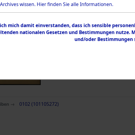
 Archives wissen.
Hier
finden Sie alle Informationen.
Inhalt
Zur Übersicht
 ich mich damit einverstanden, dass ich sensible persone
tenden nationalen Gesetzen und Bestimmungen nutze. Mir
und/oder Bestimmungen st
eiben →
0102 (101105272)