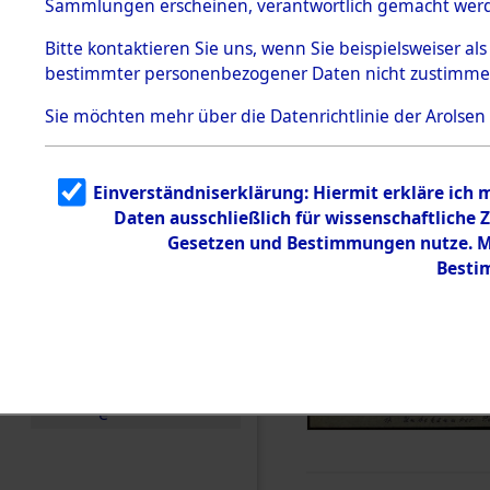
Sammlungen erscheinen, verantwortlich gemacht wer
Todesmärsche
5.3.1 Alliierte
Bitte
kontaktieren
Sie uns, wenn Sie beispielsweiser al
Erhebungen
bestimmter personenbezogener Daten nicht zustimme
zu
Todesmärsch
en
Sie möchten mehr über die Datenrichtlinie der Arolsen
5.3.2
Versuchte
Identifizierun
Einverständniserklärung: Hiermit erkläre ich
g
Daten ausschließlich für wissenschaftlich
5.3.3
Todesmärsch
Gesetzen und Bestimmungen nutze. Mi
e /
Besti
Identifikation
unbekannter
Toter
5.3.5
Grabermittlu
ng /
Friedhofsplän
e