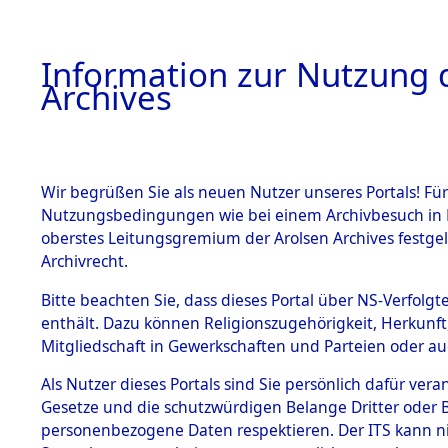
Information zur Nutzung d
Archives
HOME
BESTANDSBESCHREIBUNG
ARCHIVAL
Wir begrüßen Sie als neuen Nutzer unseres Portals! Für
Nutzungsbedingungen wie bei einem Archivbesuch in B
oberstes Leitungsgremium der Arolsen Archives festg
Archivrecht.
BESTÄNDE
Bitte beachten Sie, dass dieses Portal über NS-Verfolgte
Nordrhein
enthält. Dazu können Religionszugehörigkeit, Herkunf
Mitgliedschaft in Gewerkschaften und Parteien oder auc
1.
Wittgenste
Inhaftierungsdoku
mente
Als Nutzer dieses Portals sind Sie persönlich dafür vera
Gesetze und die schutzwürdigen Belange Dritter oder B
5. Verschiedenes
personenbezogene Daten respektieren. Der ITS kann nic
5.3