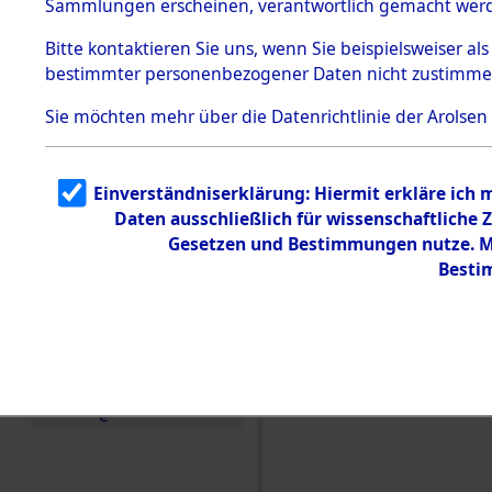
Sammlungen erscheinen, verantwortlich gemacht wer
Todesmärsche
5.3.1 Alliierte
Bitte
kontaktieren
Sie uns, wenn Sie beispielsweiser al
Erhebungen
bestimmter personenbezogener Daten nicht zustimme
zu
Todesmärsch
en
Sie möchten mehr über die Datenrichtlinie der Arolsen
5.3.2
Versuchte
Identifizierun
Einverständniserklärung: Hiermit erkläre ich
g
Daten ausschließlich für wissenschaftlich
5.3.3
Todesmärsch
Gesetzen und Bestimmungen nutze. Mi
e /
Besti
Identifikation
unbekannter
Toter
5.3.5
Einen Kommentar schr
Grabermittlu
ng /
Friedhofsplän
e