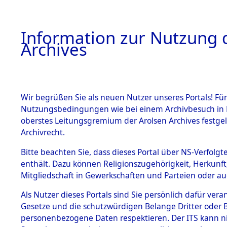
Information zur Nutzung d
Archives
HOME
BESTANDSBESCHREIBUNG
ARCHIVAL
Wir begrüßen Sie als neuen Nutzer unseres Portals! Für
Nutzungsbedingungen wie bei einem Archivbesuch in B
oberstes Leitungsgremium der Arolsen Archives festg
Archivrecht.
BESTÄNDE
Bitte beachten Sie, dass dieses Portal über NS-Verfolgte
Nordrhein
enthält. Dazu können Religionszugehörigkeit, Herkunf
Mitgliedschaft in Gewerkschaften und Parteien oder auc
1.
Wuppertal
Inhaftierungsdoku
mente
Als Nutzer dieses Portals sind Sie persönlich dafür vera
Gesetze und die schutzwürdigen Belange Dritter oder B
5. Verschiedenes
personenbezogene Daten respektieren. Der ITS kann nic
5.3