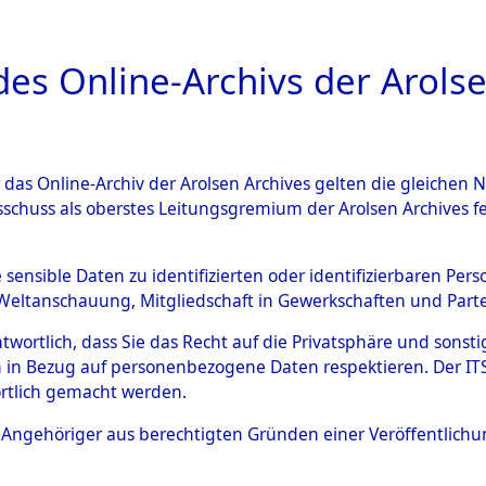
a
A
es Online-Archivs der Arolse
DIGITAL COLLEC
r das Online-Archiv der Arolsen Archives gelten die gleiche
ESCHREIBUNG
ARCHIVALE
ÜBERSICHT
BILD
sschuss als oberstes Leitungsgremium der Arolsen Archives 
-Westfalen
→
Stadtkreis Wup
e sensible Daten zu identifizierten oder identifizierbaren Pe
Weltanschauung, Mitgliedschaft in Gewerkschaften und Partei
3)
antwortlich, dass Sie das Recht auf die Privatsphäre und sons
 in Bezug auf personenbezogene Daten respektieren. Der ITS k
rtlich gemacht werden.
0153 (101105323)
ls Angehöriger aus berechtigten Gründen einer Veröffentlic
Übergeordnetes
Nordrhein-