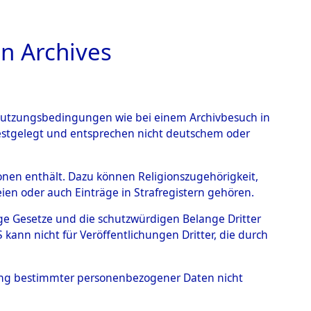
n Archives
TIONS ONLINE
n Nutzungsbedingungen wie bei einem Archivbesuch in
festgelegt und entsprechen nicht deutschem oder
pertal
→
0153
rsonen enthält. Dazu können Religionszugehörigkeit,
en oder auch Einträge in Strafregistern gehören.
tige Gesetze und die schutzwürdigen Belange Dritter
ann nicht für Veröffentlichungen Dritter, die durch
hung bestimmter personenbezogener Daten nicht
Westfalen