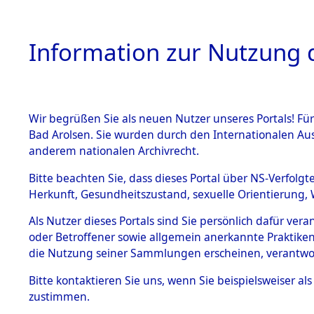
Information zur Nutzung d
Wir begrüßen Sie als neuen Nutzer unseres Portals! Fü
HOME
BESTANDSB
Bad Arolsen. Sie wurden durch den Internationalen Au
anderem nationalen Archivrecht.
BESTÄNDE
Nordrhein
Bitte beachten Sie, dass dieses Portal über NS-Verfolgt
Herkunft, Gesundheitszustand, sexuelle Orientierung, 
1.
(10110532
Inhaftierungsdoku
Als Nutzer dieses Portals sind Sie persönlich dafür ver
mente
oder Betroffener sowie allgemein anerkannte Praktiken
5. Verschiedenes
die Nutzung seiner Sammlungen erscheinen, verantwo
5.3
Bitte
kontaktieren
Sie uns, wenn Sie beispielsweiser a
Todesmärsche
zustimmen.
5.3.1 Alliierte
Erhebungen