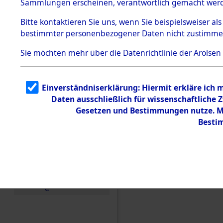
Sammlungen erscheinen, verantwortlich gemacht wer
Todesmärsche
5.3.1 Alliierte
Bitte
kontaktieren
Sie uns, wenn Sie beispielsweiser al
Erhebungen
bestimmter personenbezogener Daten nicht zustimme
zu
Todesmärsch
en
Sie möchten mehr über die Datenrichtlinie der Arolsen
5.3.2
Versuchte
Identifizierun
Einverständniserklärung: Hiermit erkläre ich 
g
Daten ausschließlich für wissenschaftliche
5.3.3
Todesmärsch
Gesetzen und Bestimmungen nutze. Mir
e /
Besti
Identifikation
unbekannter
Toter
5.3.5
Einen Kommentar schr
Grabermittlu
ng /
Friedhofsplän
e