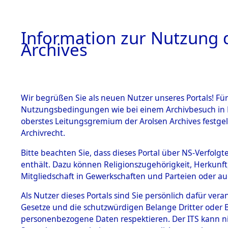
Information zur Nutzung d
Archives
HOME
BESTANDSBESCHREIBUNG
ARCHIVAL
Wir begrüßen Sie als neuen Nutzer unseres Portals! Für
Nutzungsbedingungen wie bei einem Archivbesuch in B
oberstes Leitungsgremium der Arolsen Archives festg
Archivrecht.
BESTÄNDE
Bitte beachten Sie, dass dieses Portal über NS-Verfolgte
Rheinland-
enthält. Dazu können Religionszugehörigkeit, Herkunf
Mitgliedschaft in Gewerkschaften und Parteien oder auc
1.
0065 (101
Inhaftierungsdoku
mente
Als Nutzer dieses Portals sind Sie persönlich dafür vera
Gesetze und die schutzwürdigen Belange Dritter oder B
5. Verschiedenes
personenbezogene Daten respektieren. Der ITS kann nic
5.3