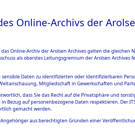
a
A
es Online-Archivs der Arolse
DIGITAL COLLEC
r das Online-Archiv der Arolsen Archives gelten die gleiche
ESCHREIBUNG
ARCHIVALE
ÜBERSICHT
BILD
sschuss als oberstes Leitungsgremium der Arolsen Archives 
Holstein
→
Kreis Bad Segebe
e sensible Daten zu identifizierten oder identifizierbaren Pe
Weltanschauung, Mitgliedschaft in Gewerkschaften und Partei
antwortlich, dass Sie das Recht auf die Privatsphäre und sons
0012 (101105388)
 in Bezug auf personenbezogene Daten respektieren. Der ITS k
rtlich gemacht werden.
ls Angehöriger aus berechtigten Gründen einer Veröffentlic
Übergeordnetes
Schleswig-
Dokument