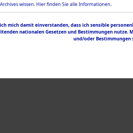
 Archives wissen.
Hier
finden Sie alle Informationen.
Inhalt
Zur Übersicht
 ich mich damit einverstanden, dass ich sensible persone
tenden nationalen Gesetzen und Bestimmungen nutze. Mir
und/oder Bestimmungen st
eiben →
0012 (101105388)