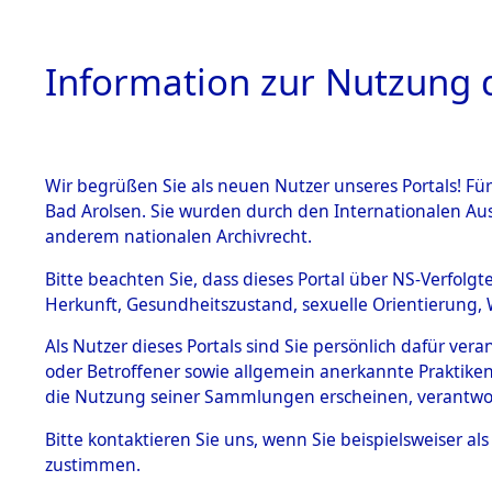
Information zur Nutzung d
Wir begrüßen Sie als neuen Nutzer unseres Portals! Fü
HOME
BESTANDSB
Bad Arolsen. Sie wurden durch den Internationalen Au
anderem nationalen Archivrecht.
BESTÄNDE
Schleswig-
Bitte beachten Sie, dass dieses Portal über NS-Verfolgt
Herkunft, Gesundheitszustand, sexuelle Orientierung, 
1.
Inhaftierungsdoku
Als Nutzer dieses Portals sind Sie persönlich dafür ver
mente
oder Betroffener sowie allgemein anerkannte Praktiken
5. Verschiedenes
die Nutzung seiner Sammlungen erscheinen, verantwo
5.3
Bitte
kontaktieren
Sie uns, wenn Sie beispielsweiser a
Todesmärsche
zustimmen.
5.3.1 Alliierte
Erhebungen