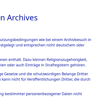
n Archives
TIONS ONLINE
n Nutzungsbedingungen wie bei einem Archivbesuch in
festgelegt und entsprechen nicht deutschem oder
rg
→
0012 (101105388)
rsonen enthält. Dazu können Religionszugehörigkeit,
en oder auch Einträge in Strafregistern gehören.
tige Gesetze und die schutzwürdigen Belange Dritter
ann nicht für Veröffentlichungen Dritter, die durch
hung bestimmter personenbezogener Daten nicht
Holstein