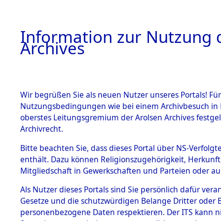
Information zur Nutzung d
Archives
HOME
BESTANDSBESCHREIBUNG
ARCHIVAL
Wir begrüßen Sie als neuen Nutzer unseres Portals! Für
Nutzungsbedingungen wie bei einem Archivbesuch in B
oberstes Leitungsgremium der Arolsen Archives festg
Archivrecht.
BESTÄNDE
Bitte beachten Sie, dass dieses Portal über NS-Verfolgte
Schleswig-
enthält. Dazu können Religionszugehörigkeit, Herkunf
Mitgliedschaft in Gewerkschaften und Parteien oder auc
1.
Segeberg
Inhaftierungsdoku
mente
Als Nutzer dieses Portals sind Sie persönlich dafür vera
Gesetze und die schutzwürdigen Belange Dritter oder B
5. Verschiedenes
personenbezogene Daten respektieren. Der ITS kann nic
5.3