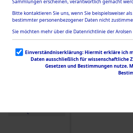
Sammlungen erscheinen, verantwortlich gemacht wer
Todesmärsche
5.3.1 Alliierte
Bitte
kontaktieren
Sie uns, wenn Sie beispielsweiser al
Erhebungen
bestimmter personenbezogener Daten nicht zustimme
zu
Todesmärsch
en
Sie möchten mehr über die Datenrichtlinie der Arolsen
5.3.2
Versuchte
Identifizierun
Einverständniserklärung: Hiermit erkläre ich 
g
Daten ausschließlich für wissenschaftliche
5.3.3
Todesmärsch
Gesetzen und Bestimmungen nutze. Mir
e /
Besti
Identifikation
unbekannter
Toter
5.3.5
Grabermittlu
ng /
Friedhofsplän
Einen Kommentar schr
e