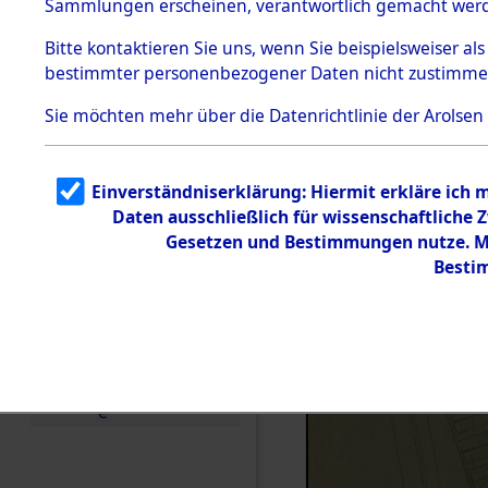
Sammlungen erscheinen, verantwortlich gemacht wer
Todesmärsche
5.3.1 Alliierte
Bitte
kontaktieren
Sie uns, wenn Sie beispielsweiser al
Erhebungen
bestimmter personenbezogener Daten nicht zustimme
zu
Todesmärsch
en
Sie möchten mehr über die Datenrichtlinie der Arolsen
5.3.2
Versuchte
Identifizierun
Einverständniserklärung: Hiermit erkläre ich 
g
Daten ausschließlich für wissenschaftliche
5.3.3
Todesmärsch
Gesetzen und Bestimmungen nutze. Mir
e /
Besti
Identifikation
unbekannter
Toter
5.3.5
Grabermittlu
ng /
Friedhofsplän
e