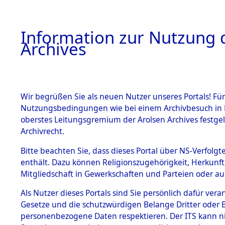
Information zur Nutzung d
Archives
HOME
BESTANDSBESCHREIBUNG
ARCHIVAL
Wir begrüßen Sie als neuen Nutzer unseres Portals! Für
Nutzungsbedingungen wie bei einem Archivbesuch in B
oberstes Leitungsgremium der Arolsen Archives festg
Archivrecht.
BESTÄNDE
Bitte beachten Sie, dass dieses Portal über NS-Verfolgte
Schleswig-
enthält. Dazu können Religionszugehörigkeit, Herkunf
Mitgliedschaft in Gewerkschaften und Parteien oder auc
1.
Herzogtum
Inhaftierungsdoku
mente
Als Nutzer dieses Portals sind Sie persönlich dafür vera
(10110550
Gesetze und die schutzwürdigen Belange Dritter oder B
5. Verschiedenes
personenbezogene Daten respektieren. Der ITS kann nic
5.3