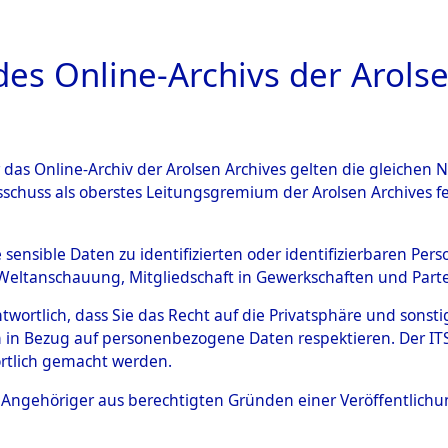
a
A
es Online-Archivs der Arolse
DIGITAL COLLEC
r das Online-Archiv der Arolsen Archives gelten die gleiche
ESCHREIBUNG
ARCHIVALE
ÜBERSICHT
BILD
sschuss als oberstes Leitungsgremium der Arolsen Archives 
Holstein
→
Stadtkreis Kiel
e sensible Daten zu identifizierten oder identifizierbaren Pe
Weltanschauung, Mitgliedschaft in Gewerkschaften und Partei
antwortlich, dass Sie das Recht auf die Privatsphäre und sons
0022 (101105541)
 in Bezug auf personenbezogene Daten respektieren. Der ITS k
rtlich gemacht werden.
ls Angehöriger aus berechtigten Gründen einer Veröffentlic
Übergeordnetes
Schleswig-
Dokument