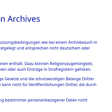
n Archives
TIONS ONLINE
n Nutzungsbedingungen wie bei einem Archivbesuch in
festgelegt und entsprechen nicht deutschem oder
→
0022 (101105541)
rsonen enthält. Dazu können Religionszugehörigkeit,
en oder auch Einträge in Strafregistern gehören.
tige Gesetze und die schutzwürdigen Belange Dritter
ann nicht für Veröffentlichungen Dritter, die durch
hung bestimmter personenbezogener Daten nicht
Holstein