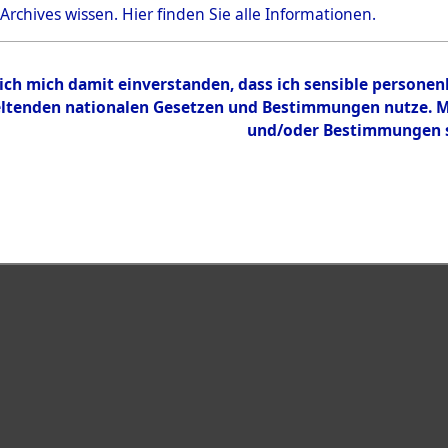
 Archives wissen.
Hier
finden Sie alle Informationen.
Inhalt
Zur Übersicht
 ich mich damit einverstanden, dass ich sensible persone
tenden nationalen Gesetzen und Bestimmungen nutze. Mir
und/oder Bestimmungen st
eiben →
0022 (101105541)