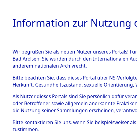
Information zur Nutzung d
Wir begrüßen Sie als neuen Nutzer unseres Portals! Fü
HOME
BESTANDSB
Bad Arolsen. Sie wurden durch den Internationalen Au
anderem nationalen Archivrecht.
BESTÄNDE
Schleswig-
Bitte beachten Sie, dass dieses Portal über NS-Verfolgt
Herkunft, Gesundheitszustand, sexuelle Orientierung, 
1.
Inhaftierungsdoku
Als Nutzer dieses Portals sind Sie persönlich dafür ver
mente
oder Betroffener sowie allgemein anerkannte Praktiken
5. Verschiedenes
die Nutzung seiner Sammlungen erscheinen, verantwo
5.3
Bitte
kontaktieren
Sie uns, wenn Sie beispielsweiser a
Todesmärsche
zustimmen.
5.3.1 Alliierte
Erhebungen