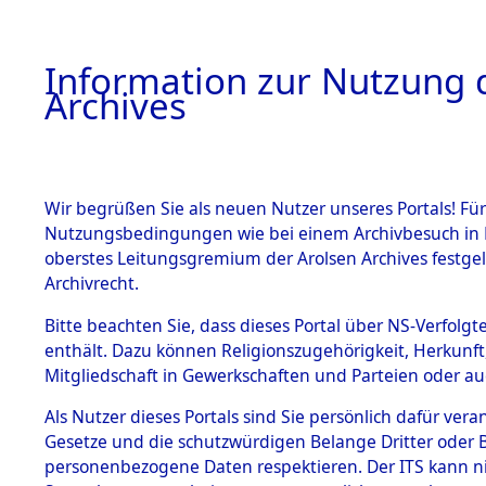
Information zur Nutzung d
Archives
HOME
BESTANDSBESCHREIBUNG
ARCHIVAL
Wir begrüßen Sie als neuen Nutzer unseres Portals! Für
Nutzungsbedingungen wie bei einem Archivbesuch in B
oberstes Leitungsgremium der Arolsen Archives festg
Archivrecht.
BESTÄNDE
Bitte beachten Sie, dass dieses Portal über NS-Verfolgte
Schleswig-
enthält. Dazu können Religionszugehörigkeit, Herkunf
Mitgliedschaft in Gewerkschaften und Parteien oder auc
1.
Lübeck
→
Inhaftierungsdoku
mente
Als Nutzer dieses Portals sind Sie persönlich dafür vera
Gesetze und die schutzwürdigen Belange Dritter oder B
5. Verschiedenes
personenbezogene Daten respektieren. Der ITS kann nic
5.3