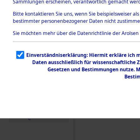
Sammlungen erscheinen, verantwortlich gemacht wer
Todesmärsche
5.3.1 Alliierte
Bitte
kontaktieren
Sie uns, wenn Sie beispielsweiser al
Erhebungen
bestimmter personenbezogener Daten nicht zustimme
zu
Todesmärsch
en
Sie möchten mehr über die Datenrichtlinie der Arolsen
5.3.2
Versuchte
Identifizierun
Einverständniserklärung: Hiermit erkläre ich 
g
Daten ausschließlich für wissenschaftliche
5.3.3
Todesmärsch
Gesetzen und Bestimmungen nutze. Mir
e /
Besti
Identifikation
unbekannter
Toter
5.3.5
Einen Kommentar schr
Grabermittlu
ng /
Friedhofsplän
e