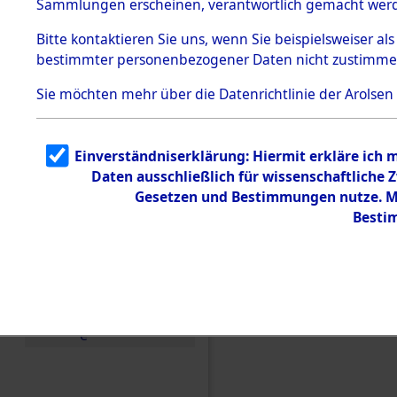
Sammlungen erscheinen, verantwortlich gemacht wer
Todesmärsche
5.3.1 Alliierte
Bitte
kontaktieren
Sie uns, wenn Sie beispielsweiser al
Erhebungen
bestimmter personenbezogener Daten nicht zustimme
zu
Todesmärsch
en
Sie möchten mehr über die Datenrichtlinie der Arolsen
5.3.2
Versuchte
Identifizierun
Einverständniserklärung: Hiermit erkläre ich 
g
Daten ausschließlich für wissenschaftliche
5.3.3
Todesmärsch
Gesetzen und Bestimmungen nutze. Mir
e /
Besti
Identifikation
unbekannter
Toter
5.3.5
Einen Kommentar schr
Grabermittlu
ng /
Friedhofsplän
e