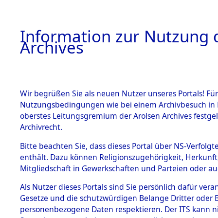
Information zur Nutzung d
Archives
HOME
BESTANDSBESCHREIBUNG
ARCHIVAL
Wir begrüßen Sie als neuen Nutzer unseres Portals! Für
Nutzungsbedingungen wie bei einem Archivbesuch in B
oberstes Leitungsgremium der Arolsen Archives festg
Archivrecht.
BESTÄNDE
Bitte beachten Sie, dass dieses Portal über NS-Verfolgte
Schleswig-
enthält. Dazu können Religionszugehörigkeit, Herkunf
Mitgliedschaft in Gewerkschaften und Parteien oder auc
1.
Lübeck
→
Inhaftierungsdoku
mente
Als Nutzer dieses Portals sind Sie persönlich dafür vera
Gesetze und die schutzwürdigen Belange Dritter oder B
5. Verschiedenes
personenbezogene Daten respektieren. Der ITS kann nic
5.3