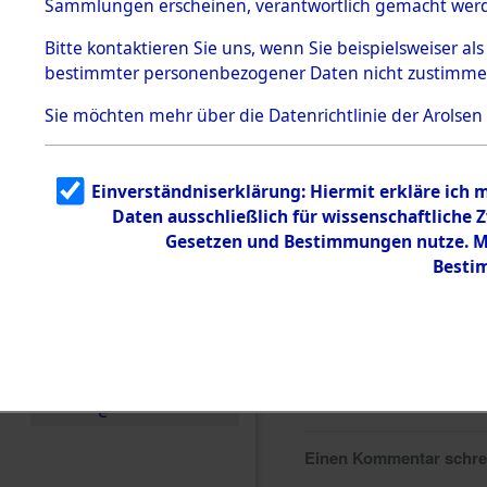
Sammlungen erscheinen, verantwortlich gemacht wer
Todesmärsche
5.3.1 Alliierte
Bitte
kontaktieren
Sie uns, wenn Sie beispielsweiser al
Erhebungen
bestimmter personenbezogener Daten nicht zustimme
zu
Todesmärsch
en
Sie möchten mehr über die Datenrichtlinie der Arolsen
5.3.2
Versuchte
Identifizierun
Einverständniserklärung: Hiermit erkläre ich 
g
Daten ausschließlich für wissenschaftliche
5.3.3
Todesmärsch
Gesetzen und Bestimmungen nutze. Mir
e /
Besti
Identifikation
unbekannter
Toter
5.3.5
Grabermittlu
ng /
Friedhofsplän
e
Einen Kommentar schr