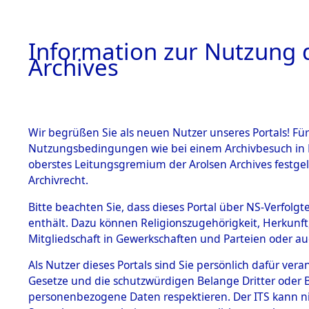
Information zur Nutzung d
Archives
HOME
BESTANDSBESCHREIBUNG
ARCHIVAL
Wir begrüßen Sie als neuen Nutzer unseres Portals! Für
Nutzungsbedingungen wie bei einem Archivbesuch in B
oberstes Leitungsgremium der Arolsen Archives festg
Archivrecht.
BESTÄNDE
Bitte beachten Sie, dass dieses Portal über NS-Verfolgte
Schleswig-
enthält. Dazu können Religionszugehörigkeit, Herkunf
Mitgliedschaft in Gewerkschaften und Parteien oder auc
1.
Lübeck
→
Inhaftierungsdoku
mente
Als Nutzer dieses Portals sind Sie persönlich dafür vera
Gesetze und die schutzwürdigen Belange Dritter oder B
5. Verschiedenes
personenbezogene Daten respektieren. Der ITS kann nic
5.3