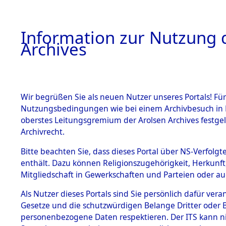
Information zur Nutzung d
Archives
HOME
BESTANDSBESCHREIBUNG
ARCHIVAL
Wir begrüßen Sie als neuen Nutzer unseres Portals! Für
Nutzungsbedingungen wie bei einem Archivbesuch in B
oberstes Leitungsgremium der Arolsen Archives festg
Archivrecht.
BESTÄNDE
Bitte beachten Sie, dass dieses Portal über NS-Verfolgte
Schleswig-
enthält. Dazu können Religionszugehörigkeit, Herkunf
Mitgliedschaft in Gewerkschaften und Parteien oder auc
1.
Norderdit
Inhaftierungsdoku
mente
Als Nutzer dieses Portals sind Sie persönlich dafür vera
(10110563
Gesetze und die schutzwürdigen Belange Dritter oder B
5. Verschiedenes
personenbezogene Daten respektieren. Der ITS kann nic
5.3