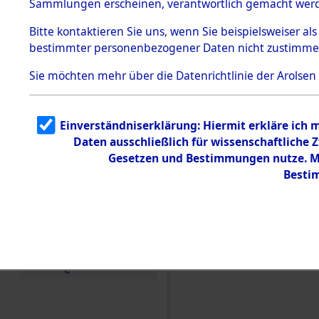
Sammlungen erscheinen, verantwortlich gemacht wer
Todesmärsche
5.3.1 Alliierte
Bitte
kontaktieren
Sie uns, wenn Sie beispielsweiser al
Erhebungen
bestimmter personenbezogener Daten nicht zustimme
zu
Todesmärsch
en
Sie möchten mehr über die Datenrichtlinie der Arolsen
5.3.2
Versuchte
Identifizierun
Einverständniserklärung: Hiermit erkläre ich 
g
Daten ausschließlich für wissenschaftliche
5.3.3
Todesmärsch
Gesetzen und Bestimmungen nutze. Mir
e /
Besti
Identifikation
unbekannter
Toter
5.3.5
Grabermittlu
ng /
Friedhofsplän
Einen Kommentar schr
e