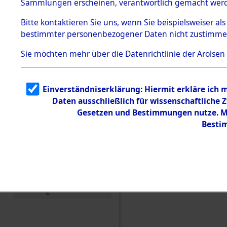
Sammlungen erscheinen, verantwortlich gemacht wer
Todesmärsche
5.3.1 Alliierte
Bitte
kontaktieren
Sie uns, wenn Sie beispielsweiser al
Erhebungen
bestimmter personenbezogener Daten nicht zustimme
zu
Todesmärsch
en
Sie möchten mehr über die Datenrichtlinie der Arolsen
5.3.2
Versuchte
Identifizierun
Einverständniserklärung: Hiermit erkläre ich 
g
Daten ausschließlich für wissenschaftliche
5.3.3
Todesmärsch
Gesetzen und Bestimmungen nutze. Mir
e /
Besti
Identifikation
unbekannter
Toter
5.3.5
Einen Kommentar schr
Grabermittlu
ng /
Friedhofsplän
e