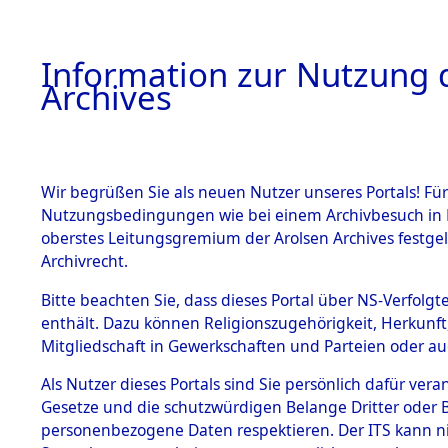
Information zur Nutzung d
Archives
HOME
BESTANDSBESCHREIBUNG
ARCHIVAL
Wir begrüßen Sie als neuen Nutzer unseres Portals! Für
Nutzungsbedingungen wie bei einem Archivbesuch in B
oberstes Leitungsgremium der Arolsen Archives festg
Archivrecht.
BESTÄNDE
Bitte beachten Sie, dass dieses Portal über NS-Verfolgte
Schleswig-
enthält. Dazu können Religionszugehörigkeit, Herkunf
Mitgliedschaft in Gewerkschaften und Parteien oder auc
1.
Oldenburg
Inhaftierungsdoku
mente
Als Nutzer dieses Portals sind Sie persönlich dafür vera
Gesetze und die schutzwürdigen Belange Dritter oder B
5. Verschiedenes
personenbezogene Daten respektieren. Der ITS kann nic
5.3