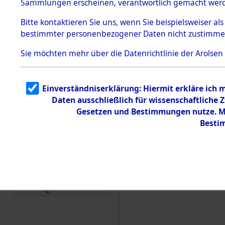
Sammlungen erscheinen, verantwortlich gemacht wer
Todesmärsche
5.3.1 Alliierte
Bitte
kontaktieren
Sie uns, wenn Sie beispielsweiser al
Erhebungen
bestimmter personenbezogener Daten nicht zustimme
zu
Todesmärsch
en
Sie möchten mehr über die Datenrichtlinie der Arolsen
5.3.2
Versuchte
Identifizierun
Einverständniserklärung: Hiermit erkläre ich 
g
Daten ausschließlich für wissenschaftliche
5.3.3
Todesmärsch
Gesetzen und Bestimmungen nutze. Mir
e /
Besti
Identifikation
unbekannter
Toter
5.3.5
Grabermittlu
ng /
Einen Kommentar schr
Friedhofsplän
e