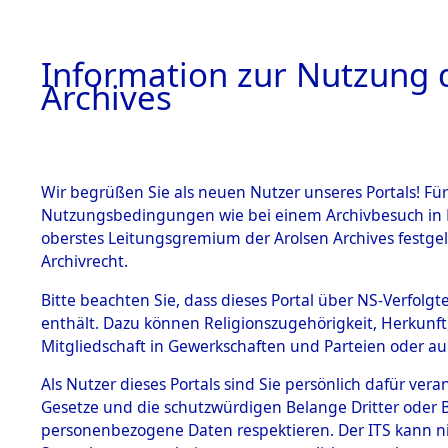
Information zur Nutzung d
Archives
HOME
BESTANDSBESCHREIBUNG
ARCHIVAL
Wir begrüßen Sie als neuen Nutzer unseres Portals! Für
Nutzungsbedingungen wie bei einem Archivbesuch in B
oberstes Leitungsgremium der Arolsen Archives festg
Archivrecht.
BESTÄNDE
Bitte beachten Sie, dass dieses Portal über NS-Verfolgte
Schleswig-
enthält. Dazu können Religionszugehörigkeit, Herkunf
Mitgliedschaft in Gewerkschaften und Parteien oder auc
1.
Oldenburg
Inhaftierungsdoku
mente
Als Nutzer dieses Portals sind Sie persönlich dafür vera
Gesetze und die schutzwürdigen Belange Dritter oder B
5. Verschiedenes
personenbezogene Daten respektieren. Der ITS kann nic
5.3