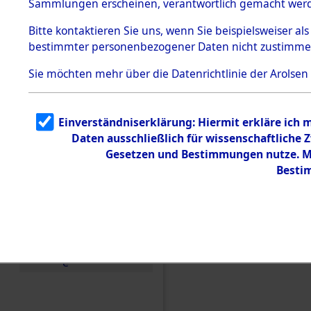
Sammlungen erscheinen, verantwortlich gemacht wer
Todesmärsche
5.3.1 Alliierte
Bitte
kontaktieren
Sie uns, wenn Sie beispielsweiser al
Erhebungen
bestimmter personenbezogener Daten nicht zustimme
zu
Todesmärsch
en
Sie möchten mehr über die Datenrichtlinie der Arolsen
5.3.2
Versuchte
Identifizierun
Einverständniserklärung: Hiermit erkläre ich 
g
Daten ausschließlich für wissenschaftliche
5.3.3
Todesmärsch
Gesetzen und Bestimmungen nutze. Mir
e /
Besti
Identifikation
unbekannter
Toter
5.3.5
Einen Kommentar schr
Grabermittlu
ng /
Friedhofsplän
e