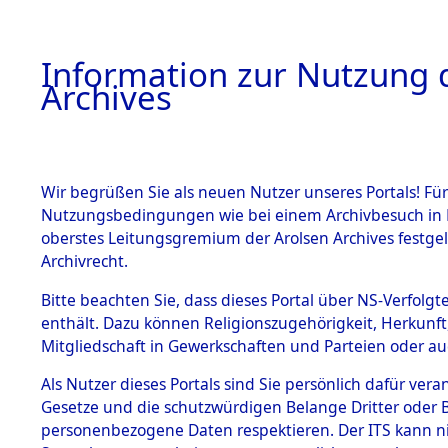
Information zur Nutzung d
Archives
HOME
BESTANDSBESCHREIBUNG
ARCHIVAL
Wir begrüßen Sie als neuen Nutzer unseres Portals! Für
Nutzungsbedingungen wie bei einem Archivbesuch in B
oberstes Leitungsgremium der Arolsen Archives festg
Archivrecht.
BESTÄNDE
Bitte beachten Sie, dass dieses Portal über NS-Verfolgte
Schleswig-
enthält. Dazu können Religionszugehörigkeit, Herkunf
Mitgliedschaft in Gewerkschaften und Parteien oder auc
1.
0001 (101
Inhaftierungsdoku
mente
Als Nutzer dieses Portals sind Sie persönlich dafür vera
Gesetze und die schutzwürdigen Belange Dritter oder B
5. Verschiedenes
personenbezogene Daten respektieren. Der ITS kann nic
5.3