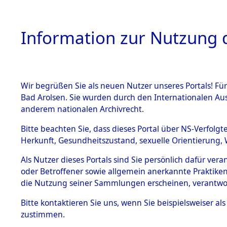
Information zur Nutzung d
Wir begrüßen Sie als neuen Nutzer unseres Portals! Fü
HOME
BESTANDSB
Bad Arolsen. Sie wurden durch den Internationalen Au
anderem nationalen Archivrecht.
BESTÄNDE
Schleswig-
Bitte beachten Sie, dass dieses Portal über NS-Verfolgt
Herkunft, Gesundheitszustand, sexuelle Orientierung, 
1.
Inhaftierungsdoku
Als Nutzer dieses Portals sind Sie persönlich dafür ver
mente
oder Betroffener sowie allgemein anerkannte Praktiken
5. Verschiedenes
die Nutzung seiner Sammlungen erscheinen, verantwo
5.3
Bitte
kontaktieren
Sie uns, wenn Sie beispielsweiser a
Todesmärsche
zustimmen.
5.3.1 Alliierte
Erhebungen