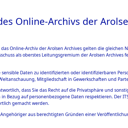
a
A
es Online-Archivs der Arolse
DIGITAL COLLEC
r das Online-Archiv der Arolsen Archives gelten die gleiche
ESCHREIBUNG
ARCHIVALE
ÜBERSICHT
BILD
sschuss als oberstes Leitungsgremium der Arolsen Archives 
Holstein
→
Kreis Plön
→
000
e sensible Daten zu identifizierten oder identifizierbaren Pe
Weltanschauung, Mitgliedschaft in Gewerkschaften und Partei
antwortlich, dass Sie das Recht auf die Privatsphäre und sons
0007 (101105717)
 in Bezug auf personenbezogene Daten respektieren. Der ITS k
rtlich gemacht werden.
ls Angehöriger aus berechtigten Gründen einer Veröffentlic
Übergeordnetes
Schleswig-
Dokument