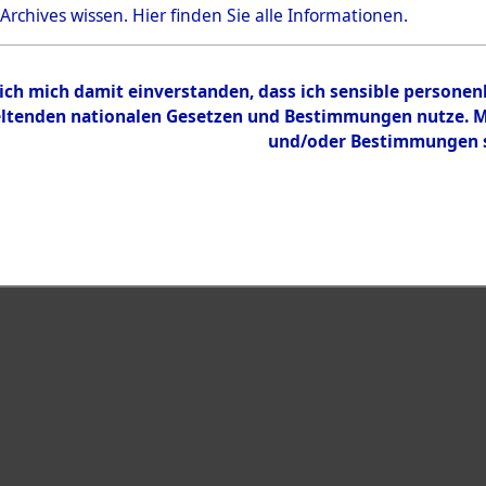
 Archives wissen.
Hier
finden Sie alle Informationen.
Inhalt
Zur Übersicht
 ich mich damit einverstanden, dass ich sensible persone
tenden nationalen Gesetzen und Bestimmungen nutze. Mir
und/oder Bestimmungen st
eiben →
0007 (101105717)