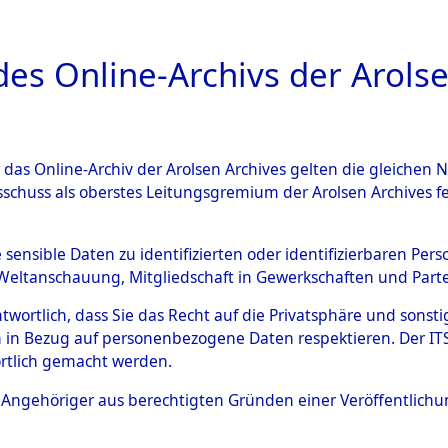
a
A
es Online-Archivs der Arolse
DIGITAL COLLEC
r das Online-Archiv der Arolsen Archives gelten die gleiche
ESCHREIBUNG
ARCHIVALE
ÜBERSICHT
BILD
sschuss als oberstes Leitungsgremium der Arolsen Archives 
Holstein
→
Kreis Rendsburg
e sensible Daten zu identifizierten oder identifizierbaren Pe
Weltanschauung, Mitgliedschaft in Gewerkschaften und Partei
antwortlich, dass Sie das Recht auf die Privatsphäre und sons
0019 (101105729)
 in Bezug auf personenbezogene Daten respektieren. Der ITS k
rtlich gemacht werden.
ls Angehöriger aus berechtigten Gründen einer Veröffentlic
Übergeordnetes
Schleswig-
Dokument