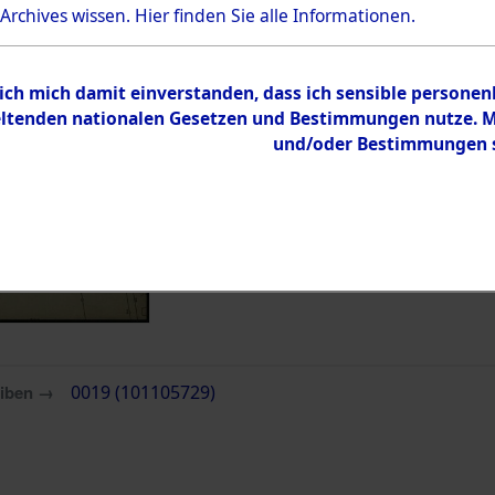
 Archives wissen.
Hier
finden Sie alle Informationen.
Inhalt
Zur Übersicht
 ich mich damit einverstanden, dass ich sensible persone
tenden nationalen Gesetzen und Bestimmungen nutze. Mir
und/oder Bestimmungen st
eiben →
0019 (101105729)