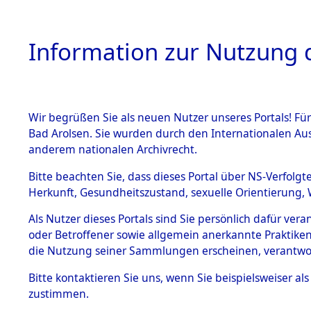
Information zur Nutzung d
Wir begrüßen Sie als neuen Nutzer unseres Portals! Fü
HOME
BESTANDSB
Bad Arolsen. Sie wurden durch den Internationalen Au
anderem nationalen Archivrecht.
BESTÄNDE
Schleswig-
Bitte beachten Sie, dass dieses Portal über NS-Verfolgt
Herkunft, Gesundheitszustand, sexuelle Orientierung, 
1.
Inhaftierungsdoku
Als Nutzer dieses Portals sind Sie persönlich dafür ver
mente
oder Betroffener sowie allgemein anerkannte Praktiken
5. Verschiedenes
die Nutzung seiner Sammlungen erscheinen, verantwo
5.3
Bitte
kontaktieren
Sie uns, wenn Sie beispielsweiser a
Todesmärsche
zustimmen.
5.3.1 Alliierte
Erhebungen