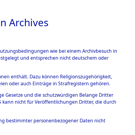
n Archives
TIONS ONLINE
n Nutzungsbedingungen wie bei einem Archivbesuch in
festgelegt und entsprechen nicht deutschem oder
→
0019 (101105729)
rsonen enthält. Dazu können Religionszugehörigkeit,
en oder auch Einträge in Strafregistern gehören.
tige Gesetze und die schutzwürdigen Belange Dritter
ann nicht für Veröffentlichungen Dritter, die durch
hung bestimmter personenbezogener Daten nicht
Holstein