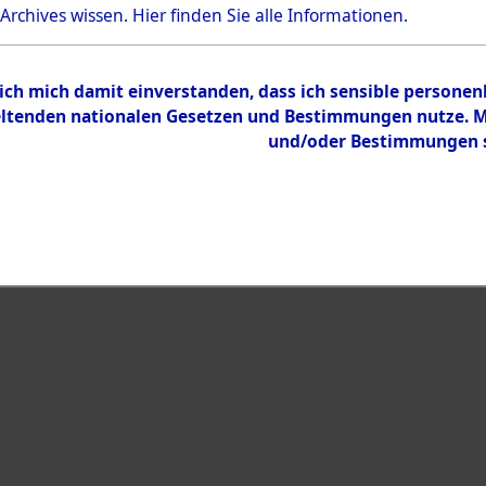
 Archives wissen.
Hier
finden Sie alle Informationen.
Inhalt
Zur Übersicht
 ich mich damit einverstanden, dass ich sensible persone
tenden nationalen Gesetzen und Bestimmungen nutze. Mir
und/oder Bestimmungen st
eiben →
0064 (101105774)