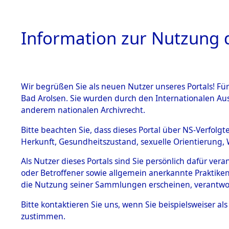
Information zur Nutzung d
Wir begrüßen Sie als neuen Nutzer unseres Portals! Fü
HOME
BESTANDSB
Bad Arolsen. Sie wurden durch den Internationalen Au
anderem nationalen Archivrecht.
BESTÄNDE
Schleswig-
Bitte beachten Sie, dass dieses Portal über NS-Verfolgt
Herkunft, Gesundheitszustand, sexuelle Orientierung, 
1.
Inhaftierungsdoku
Als Nutzer dieses Portals sind Sie persönlich dafür ver
mente
oder Betroffener sowie allgemein anerkannte Praktiken
5. Verschiedenes
die Nutzung seiner Sammlungen erscheinen, verantwo
5.3
Bitte
kontaktieren
Sie uns, wenn Sie beispielsweiser a
Todesmärsche
zustimmen.
5.3.1 Alliierte
Erhebungen