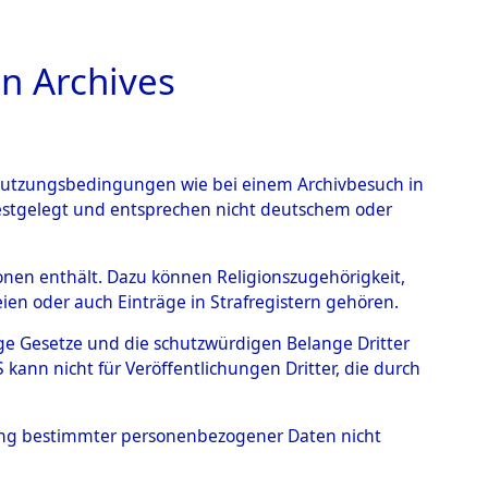
n Archives
TIONS ONLINE
n Nutzungsbedingungen wie bei einem Archivbesuch in
festgelegt und entsprechen nicht deutschem oder
→
0064 (101105774)
rsonen enthält. Dazu können Religionszugehörigkeit,
en oder auch Einträge in Strafregistern gehören.
tige Gesetze und die schutzwürdigen Belange Dritter
ann nicht für Veröffentlichungen Dritter, die durch
hung bestimmter personenbezogener Daten nicht
Holstein