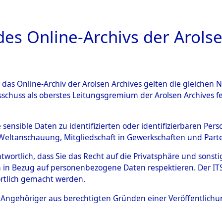
a
A
es Online-Archivs der Arolse
DIGITAL COLLEC
r das Online-Archiv der Arolsen Archives gelten die gleiche
ESCHREIBUNG
ARCHIVALE
ÜBERSICHT
BILD
sschuss als oberstes Leitungsgremium der Arolsen Archives 
Holstein
→
Kreis Steinburg
e sensible Daten zu identifizierten oder identifizierbaren Pe
Weltanschauung, Mitgliedschaft in Gewerkschaften und Partei
antwortlich, dass Sie das Recht auf die Privatsphäre und sons
0064 (101105774)
 in Bezug auf personenbezogene Daten respektieren. Der ITS k
rtlich gemacht werden.
ls Angehöriger aus berechtigten Gründen einer Veröffentlic
Übergeordnetes
Schleswig-
Dokument