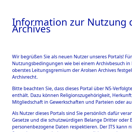
Information zur Nutzung d
Archives
HOME
BESTANDSBESCHREIBUNG
ARCHIVAL
Wir begrüßen Sie als neuen Nutzer unseres Portals! Für
Nutzungsbedingungen wie bei einem Archivbesuch in B
oberstes Leitungsgremium der Arolsen Archives festg
Archivrecht.
BESTÄNDE
Bitte beachten Sie, dass dieses Portal über NS-Verfolgte
Schleswig-
enthält. Dazu können Religionszugehörigkeit, Herkunf
Mitgliedschaft in Gewerkschaften und Parteien oder auc
1.
Süderdith
Inhaftierungsdoku
mente
Als Nutzer dieses Portals sind Sie persönlich dafür vera
(10110582
Gesetze und die schutzwürdigen Belange Dritter oder B
5. Verschiedenes
personenbezogene Daten respektieren. Der ITS kann nic
5.3