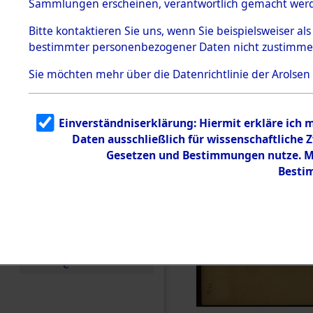
Sammlungen erscheinen, verantwortlich gemacht wer
Todesmärsche
5.3.1 Alliierte
Bitte
kontaktieren
Sie uns, wenn Sie beispielsweiser al
Erhebungen
bestimmter personenbezogener Daten nicht zustimme
zu
Todesmärsch
en
Sie möchten mehr über die Datenrichtlinie der Arolsen
5.3.2
Versuchte
Identifizierun
Einverständniserklärung: Hiermit erkläre ich 
g
Daten ausschließlich für wissenschaftliche
5.3.3
Todesmärsch
Gesetzen und Bestimmungen nutze. Mir
e /
Besti
Identifikation
unbekannter
Toter
5.3.5
Grabermittlu
ng /
Friedhofsplän
e