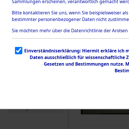
Sammlungen erscheinen, verantwortlich gemacht wer
Todesmärsche
5.3.1 Alliierte
Bitte
kontaktieren
Sie uns, wenn Sie beispielsweiser al
Erhebungen
bestimmter personenbezogener Daten nicht zustimme
zu
Todesmärsch
en
Sie möchten mehr über die Datenrichtlinie der Arolsen
5.3.2
Versuchte
Identifizierun
Einverständniserklärung: Hiermit erkläre ich 
g
Daten ausschließlich für wissenschaftliche
5.3.3
Todesmärsch
Gesetzen und Bestimmungen nutze. Mir
e /
Besti
Identifikation
unbekannter
Toter
5.3.5
Grabermittlu
ng /
Friedhofsplän
e