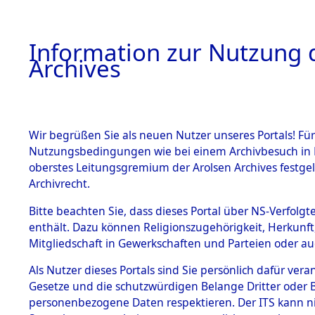
Information zur Nutzung d
Archives
HOME
BESTANDSBESCHREIBUNG
ARCHIVAL
Wir begrüßen Sie als neuen Nutzer unseres Portals! Für
Nutzungsbedingungen wie bei einem Archivbesuch in B
oberstes Leitungsgremium der Arolsen Archives festg
Archivrecht.
BESTÄNDE
Bitte beachten Sie, dass dieses Portal über NS-Verfolgte
Schleswig-
enthält. Dazu können Religionszugehörigkeit, Herkunf
Mitgliedschaft in Gewerkschaften und Parteien oder auc
1.
Südtonder
Inhaftierungsdoku
mente
Als Nutzer dieses Portals sind Sie persönlich dafür vera
Gesetze und die schutzwürdigen Belange Dritter oder B
5. Verschiedenes
personenbezogene Daten respektieren. Der ITS kann nic
5.3