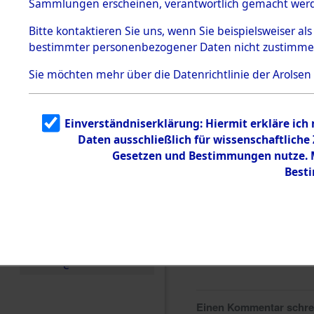
Sammlungen erscheinen, verantwortlich gemacht wer
Todesmärsche
5.3.1 Alliierte
Bitte
kontaktieren
Sie uns, wenn Sie beispielsweiser al
Erhebungen
bestimmter personenbezogener Daten nicht zustimme
zu
Todesmärsch
en
Sie möchten mehr über die Datenrichtlinie der Arolsen
5.3.2
Versuchte
Identifizierun
Einverständniserklärung: Hiermit erkläre ich
g
Daten ausschließlich für wissenschaftlich
5.3.3
Todesmärsch
Gesetzen und Bestimmungen nutze. Mi
e /
Best
Identifikation
unbekannter
Toter
5.3.5
Grabermittlu
ng /
Friedhofsplän
e
Einen Kommentar schr