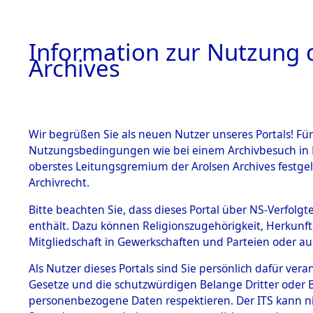
Information zur Nutzung d
Archives
HOME
BESTANDSBESCHREIBUNG
ARCHIVAL
Wir begrüßen Sie als neuen Nutzer unseres Portals! Für
Nutzungsbedingungen wie bei einem Archivbesuch in B
oberstes Leitungsgremium der Arolsen Archives festg
Archivrecht.
BESTÄNDE
Bitte beachten Sie, dass dieses Portal über NS-Verfolgte
Nicht zu e
enthält. Dazu können Religionszugehörigkeit, Herkunf
Mitgliedschaft in Gewerkschaften und Parteien oder auc
1.
verschied
Inhaftierungsdoku
mente
Als Nutzer dieses Portals sind Sie persönlich dafür vera
zu ermitte
Gesetze und die schutzwürdigen Belange Dritter oder B
5. Verschiedenes
personenbezogene Daten respektieren. Der ITS kann nic
5.3