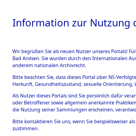
Information zur Nutzung d
Wir begrüßen Sie als neuen Nutzer unseres Portals! Fü
HOME
BESTANDSB
Bad Arolsen. Sie wurden durch den Internationalen Au
anderem nationalen Archivrecht.
BESTÄNDE
Ermittlun
Bitte beachten Sie, dass dieses Portal über NS-Verfolgt
Herkunft, Gesundheitszustand, sexuelle Orientierung, 
1.
0002 (845
Inhaftierungsdoku
Als Nutzer dieses Portals sind Sie persönlich dafür ver
mente
oder Betroffener sowie allgemein anerkannte Praktiken
5. Verschiedenes
die Nutzung seiner Sammlungen erscheinen, verantwo
5.3
Bitte
kontaktieren
Sie uns, wenn Sie beispielsweiser a
Todesmärsche
zustimmen.
5.3.1 Alliierte
Erhebungen