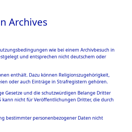
n Archives
TIONS ONLINE
n Nutzungsbedingungen wie bei einem Archivbesuch in
festgelegt und entsprechen nicht deutschem oder
ayern - Hessenthal
→
rsonen enthält. Dazu können Religionszugehörigkeit,
en oder auch Einträge in Strafregistern gehören.
tige Gesetze und die schutzwürdigen Belange Dritter
ann nicht für Veröffentlichungen Dritter, die durch
hung bestimmter personenbezogener Daten nicht