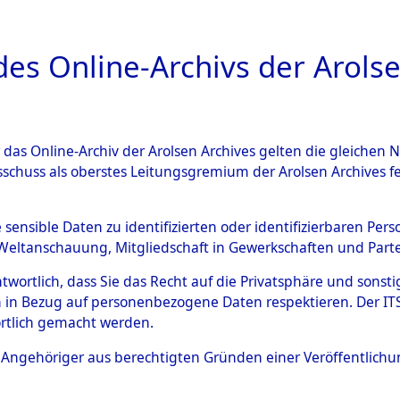
a
A
es Online-Archivs der Arolse
DIGITAL COLLEC
r das Online-Archiv der Arolsen Archives gelten die gleiche
ESCHREIBUNG
ARCHIVALE
ÜBERSICHT
BILD
sschuss als oberstes Leitungsgremium der Arolsen Archives 
gen zu den Orten Haag/Oberb
e sensible Daten zu identifizierten oder identifizierbaren Pe
Weltanschauung, Mitgliedschaft in Gewerkschaften und Partei
98578)
→
0024 (84598602)
antwortlich, dass Sie das Recht auf die Privatsphäre und sons
 in Bezug auf personenbezogene Daten respektieren. Der ITS k
rtlich gemacht werden.
0024 (84598602)
ls Angehöriger aus berechtigten Gründen einer Veröffentlic