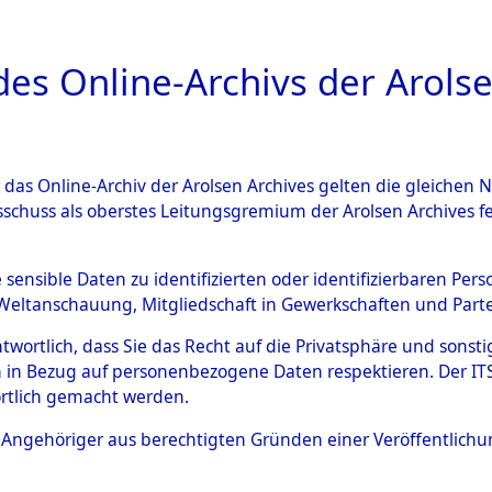
a
A
es Online-Archivs der Arolse
DIGITAL COLLEC
r das Online-Archiv der Arolsen Archives gelten die gleiche
ESCHREIBUNG
ARCHIVALE
ÜBERSICHT
BILD
sschuss als oberstes Leitungsgremium der Arolsen Archives 
en zu den Orten Siegelbach -
e sensible Daten zu identifizierten oder identifizierbaren Pe
Weltanschauung, Mitgliedschaft in Gewerkschaften und Partei
01280)
→
0032 (84601313)
antwortlich, dass Sie das Recht auf die Privatsphäre und sons
 in Bezug auf personenbezogene Daten respektieren. Der ITS k
rtlich gemacht werden.
0032 (84601313)
ls Angehöriger aus berechtigten Gründen einer Veröffentlic