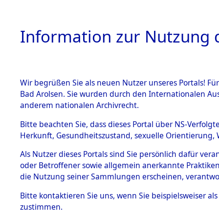
Information zur Nutzung d
Wir begrüßen Sie als neuen Nutzer unseres Portals! Fü
HOME
BESTANDSB
Bad Arolsen. Sie wurden durch den Internationalen Au
anderem nationalen Archivrecht.
BESTÄNDE
Ermittlung
Bitte beachten Sie, dass dieses Portal über NS-Verfolgt
Herkunft, Gesundheitszustand, sexuelle Orientierung, 
1.
0001 (846
Inhaftierungsdoku
Als Nutzer dieses Portals sind Sie persönlich dafür ver
mente
oder Betroffener sowie allgemein anerkannte Praktiken
5. Verschiedenes
die Nutzung seiner Sammlungen erscheinen, verantwo
5.3
Bitte
kontaktieren
Sie uns, wenn Sie beispielsweiser a
Todesmärsche
zustimmen.
5.3.1 Alliierte
Erhebungen