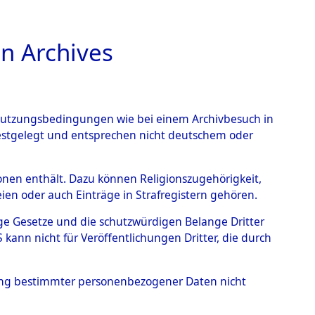
n Archives
TIONS ONLINE
n Nutzungsbedingungen wie bei einem Archivbesuch in
festgelegt und entsprechen nicht deutschem oder
 Sülztorf bei Schwerin
→
rsonen enthält. Dazu können Religionszugehörigkeit,
en oder auch Einträge in Strafregistern gehören.
tige Gesetze und die schutzwürdigen Belange Dritter
ann nicht für Veröffentlichungen Dritter, die durch
hung bestimmter personenbezogener Daten nicht