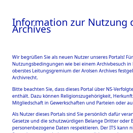
Information zur Nutzung d
Archives
HOME
BESTANDSBESCHREIBUNG
ARCHIVAL
Wir begrüßen Sie als neuen Nutzer unseres Portals! Für
Nutzungsbedingungen wie bei einem Archivbesuch in B
oberstes Leitungsgremium der Arolsen Archives festg
Archivrecht.
BESTÄNDE
Bitte beachten Sie, dass dieses Portal über NS-Verfolgte
Ermittlung
enthält. Dazu können Religionszugehörigkeit, Herkunf
Mitgliedschaft in Gewerkschaften und Parteien oder auc
Siegelbach
1.
Inhaftierungsdoku
mente
Als Nutzer dieses Portals sind Sie persönlich dafür vera
→
0003 (8
Gesetze und die schutzwürdigen Belange Dritter oder B
5. Verschiedenes
personenbezogene Daten respektieren. Der ITS kann nic
5.3