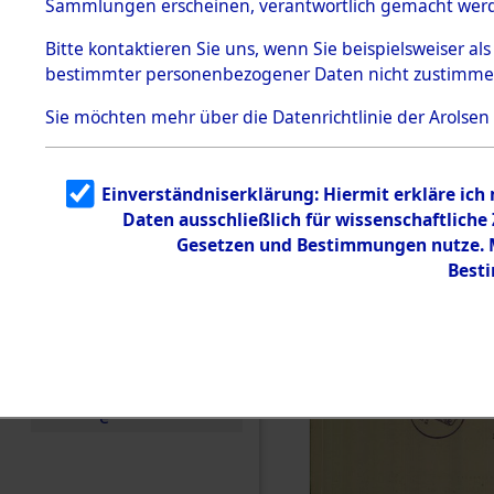
(84601498
Sammlungen erscheinen, verantwortlich gemacht wer
Todesmärsche
5.3.1 Alliierte
Bitte
kontaktieren
Sie uns, wenn Sie beispielsweiser al
Erhebungen
bestimmter personenbezogener Daten nicht zustimme
zu
Todesmärsch
en
Sie möchten mehr über die Datenrichtlinie der Arolsen
5.3.2
Versuchte
Identifizierun
Einverständniserklärung: Hiermit erkläre ich
g
Daten ausschließlich für wissenschaftlich
5.3.3
Todesmärsch
Gesetzen und Bestimmungen nutze. Mi
e /
Best
Identifikation
unbekannter
Toter
5.3.5
Grabermittlu
ng /
Friedhofsplän
e