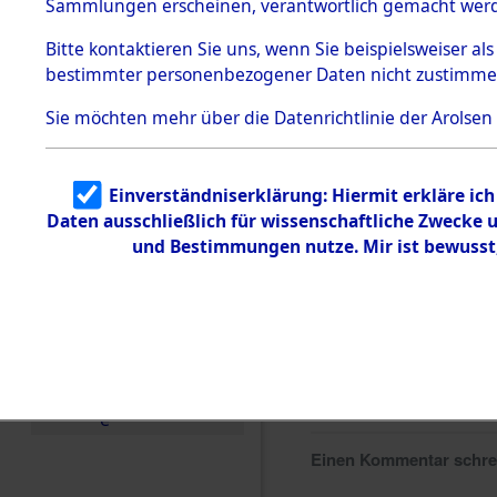
Sammlungen erscheinen, verantwortlich gemacht wer
Todesmärsche
5.3.1 Alliierte
Bitte
kontaktieren
Sie uns, wenn Sie beispielsweiser al
Erhebungen
bestimmter personenbezogener Daten nicht zustimme
zu
Todesmärsch
en
Sie möchten mehr über die Datenrichtlinie der Arolsen
5.3.2
Versuchte
Identifizierun
Einverständniserklärung: Hiermit erkläre ic
g
Daten ausschließlich für wissenschaftliche Zwecke
5.3.3
Todesmärsch
und Bestimmungen nutze. Mir ist bewusst
e /
Identifikation
unbekannter
Toter
5.3.5
Grabermittlu
ng /
Friedhofsplän
e
Einen Kommentar schr