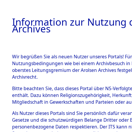
Information zur Nutzung d
Archives
HOME
BESTANDSBESCHREIBUNG
ARCHIVAL
Wir begrüßen Sie als neuen Nutzer unseres Portals! Für
Nutzungsbedingungen wie bei einem Archivbesuch in B
oberstes Leitungsgremium der Arolsen Archives festg
Archivrecht.
BESTÄNDE
Bitte beachten Sie, dass dieses Portal über NS-Verfolgte
Ermittlung
enthält. Dazu können Religionszugehörigkeit, Herkunf
Mitgliedschaft in Gewerkschaften und Parteien oder auc
1.
Unterampf
Inhaftierungsdoku
mente
Als Nutzer dieses Portals sind Sie persönlich dafür vera
(84601855
Gesetze und die schutzwürdigen Belange Dritter oder B
5. Verschiedenes
personenbezogene Daten respektieren. Der ITS kann nic
5.3