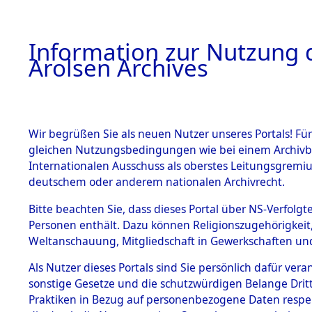
a
A
Information zur Nutzung d
Arolsen Archives
HOME
BESTANDSBESCHREIBUNG
ARCHIVAL
Wir begrüßen Sie als neuen Nutzer unseres Portals! Für
gleichen Nutzungsbedingungen wie bei einem Archivbe
BILD
Internationalen Ausschuss als oberstes Leitungsgremiu
deutschem oder anderem nationalen Archivrecht.
Ermittlungen zu de
BESTÄNDE
Bitte beachten Sie, dass dieses Portal über NS-Verfolgte
Custenlohr
Personen enthält. Dazu können Religionszugehörigkeit,
0001 (84597243)
Weltanschauung, Mitgliedschaft in Gewerkschaften und 
1.
Inhaftierungsdoku
mente
Als Nutzer dieses Portals sind Sie persönlich dafür vera
sonstige Gesetze und die schutzwürdigen Belange Drit
5. Verschiedenes
Praktiken in Bezug auf personenbezogene Daten respekti
5.3