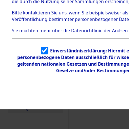
die durch die Nutzung seiner Sammlungen erscheinen,
Todesmärsche
5.3.1 Alliierte
Bitte
kontaktieren
Sie uns, wenn Sie beispielsweiser a
Erhebungen
Veröffentlichung bestimmter personenbezogener Date
zu
Todesmärsch
en
Sie möchten mehr über die Datenrichtlinie der Arolsen
5.3.2
Einen Kommentar schr
Versuchte
Identifizierun
den Orten Blindheim -
Einverständniserklärung: Hiermit e
g
(84597254)
personenbezogene Daten ausschließlich für wiss
5.3.3
Todesmärsch
geltenden nationalen Gesetzen und Bestimmungen 
e /
Gesetze und/oder Bestimmungen 
Identifikation
unbekannter
Toter
5.3.5
Grabermittlu
ng /
Friedhofsplän
e