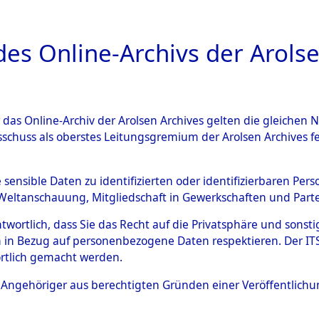
a
A
es Online-Archivs der Arolse
DIGITAL COLLEC
r das Online-Archiv der Arolsen Archives gelten die gleiche
HIVALE
ÜBERSICHT
BILD
sschuss als oberstes Leitungsgremium der Arolsen Archives 
e sensible Daten zu identifizierten oder identifizierbaren Pe
Weltanschauung, Mitgliedschaft in Gewerkschaften und Partei
n Orten Blindheim - Custenlohr
0001 (84597243)
antwortlich, dass Sie das Recht auf die Privatsphäre und sons
 in Bezug auf personenbezogene Daten respektieren. Der ITS k
rtlich gemacht werden.
ls Angehöriger aus berechtigten Gründen einer Veröffentlic