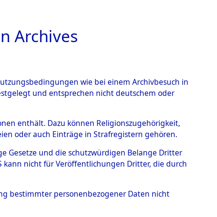
n Archives
TIONS ONLINE
n Nutzungsbedingungen wie bei einem Archivbesuch in
festgelegt und entsprechen nicht deutschem oder
rsonen enthält. Dazu können Religionszugehörigkeit,
en oder auch Einträge in Strafregistern gehören.
0056 (84597300)
tige Gesetze und die schutzwürdigen Belange Dritter
ann nicht für Veröffentlichungen Dritter, die durch
hung bestimmter personenbezogener Daten nicht