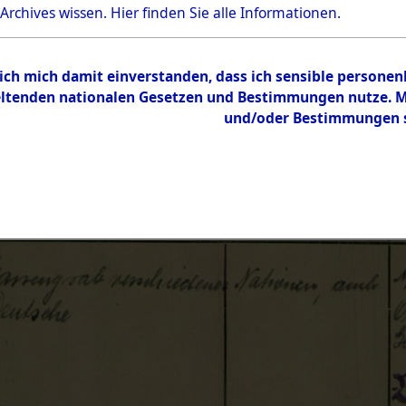
 Archives wissen.
Hier
finden Sie alle Informationen.
 ich mich damit einverstanden, dass ich sensible persone
tenden nationalen Gesetzen und Bestimmungen nutze. Mir
und/oder Bestimmungen st