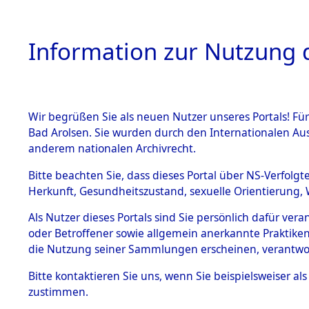
Information zur Nutzung d
Wir begrüßen Sie als neuen Nutzer unseres Portals! Fü
HOME
BESTANDSBESCHREIBUNG
ARC
Bad Arolsen. Sie wurden durch den Internationalen Au
anderem nationalen Archivrecht.
Bitte beachten Sie, dass dieses Portal über NS-Verfolgt
Herkunft, Gesundheitszustand, sexuelle Orientierung, 
Ermittlungen zu de
BESTÄNDE
Als Nutzer dieses Portals sind Sie persönlich dafür ver
oder Betroffener sowie allgemein anerkannte Praktiken
1.
die Nutzung seiner Sammlungen erscheinen, verantwo
Inhaftierungsdoku
mente
Bitte
kontaktieren
Sie uns, wenn Sie beispielsweiser a
5. Verschiedenes
zustimmen.
5.3