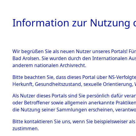
Information zur Nutzung d
Wir begrüßen Sie als neuen Nutzer unseres Portals! Fü
HOME
BESTANDSBESCHREIBUNG
ARC
Bad Arolsen. Sie wurden durch den Internationalen Au
anderem nationalen Archivrecht.
Bitte beachten Sie, dass dieses Portal über NS-Verfolgt
Herkunft, Gesundheitszustand, sexuelle Orientierung, 
Ermittlungen zu de
BESTÄNDE
Als Nutzer dieses Portals sind Sie persönlich dafür ver
oder Betroffener sowie allgemein anerkannte Praktiken
1.
die Nutzung seiner Sammlungen erscheinen, verantwo
Inhaftierungsdoku
mente
Bitte
kontaktieren
Sie uns, wenn Sie beispielsweiser a
5. Verschiedenes
zustimmen.
5.3