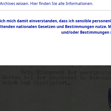
 Archives wissen.
Hier
finden Sie alle Informationen.
 ich mich damit einverstanden, dass ich sensible persone
tenden nationalen Gesetzen und Bestimmungen nutze. Mir
und/oder Bestimmungen st