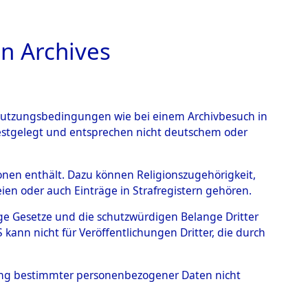
n Archives
TIONS ONLINE
n Nutzungsbedingungen wie bei einem Archivbesuch in
festgelegt und entsprechen nicht deutschem oder
rsonen enthält. Dazu können Religionszugehörigkeit,
en oder auch Einträge in Strafregistern gehören.
4597711)
tige Gesetze und die schutzwürdigen Belange Dritter
ann nicht für Veröffentlichungen Dritter, die durch
hung bestimmter personenbezogener Daten nicht