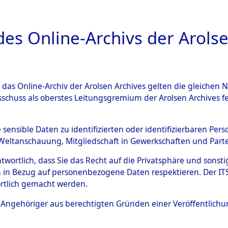
a
A
es Online-Archivs der Arolse
DIGITAL COLLEC
r das Online-Archiv der Arolsen Archives gelten die gleiche
HIVALE
ÜBERSICHT
BILD
sschuss als oberstes Leitungsgremium der Arolsen Archives 
e sensible Daten zu identifizierten oder identifizierbaren Pe
Weltanschauung, Mitgliedschaft in Gewerkschaften und Partei
n Orten Ebenried - Exing
0001 (84597647)
0063 (8
antwortlich, dass Sie das Recht auf die Privatsphäre und sons
 in Bezug auf personenbezogene Daten respektieren. Der ITS k
rtlich gemacht werden.
ls Angehöriger aus berechtigten Gründen einer Veröffentlic