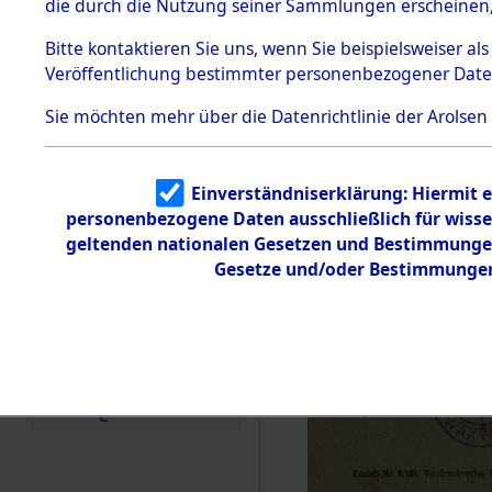
die durch die Nutzung seiner Sammlungen erscheinen,
Todesmärsche
5.3.1 Alliierte
Bitte
kontaktieren
Sie uns, wenn Sie beispielsweiser a
Erhebungen
Veröffentlichung bestimmter personenbezogener Date
zu
Todesmärsch
en
Sie möchten mehr über die Datenrichtlinie der Arolsen
5.3.2
Versuchte
Identifizierun
Einverständniserklärung: Hiermit e
g
personenbezogene Daten ausschließlich für wiss
5.3.3
Todesmärsch
geltenden nationalen Gesetzen und Bestimmungen 
e /
Gesetze und/oder Bestimmungen 
Identifikation
unbekannter
Toter
5.3.5
Grabermittlu
ng /
Friedhofsplän
e