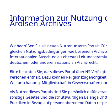
a
A
Information zur Nutzung d
Arolsen Archives
HOME
BESTANDSBESCHREIBUNG
ARCHIVAL
Wir begrüßen Sie als neuen Nutzer unseres Portals! Für
gleichen Nutzungsbedingungen wie bei einem Archivbe
BILD
Internationalen Ausschuss als oberstes Leitungsgremiu
deutschem oder anderem nationalen Archivrecht.
Ermittlungen zu de
BESTÄNDE
Bitte beachten Sie, dass dieses Portal über NS-Verfolgte
Mödingen
Personen enthält. Dazu können Religionszugehörigkeit,
0001 (84599650)
Weltanschauung, Mitgliedschaft in Gewerkschaften und 
1.
Inhaftierungsdoku
mente
Als Nutzer dieses Portals sind Sie persönlich dafür vera
sonstige Gesetze und die schutzwürdigen Belange Drit
5. Verschiedenes
Praktiken in Bezug auf personenbezogene Daten respekti
5.3